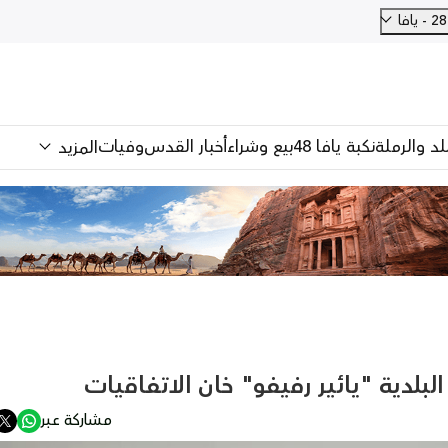
فا
للد والرملة
نكبة يافا 48
بيع وشراء
أخبار القدس
وفيات
المزيد
لبلدية "يائير رفيفو" خان الاتفاقيات
مشاركة عبر