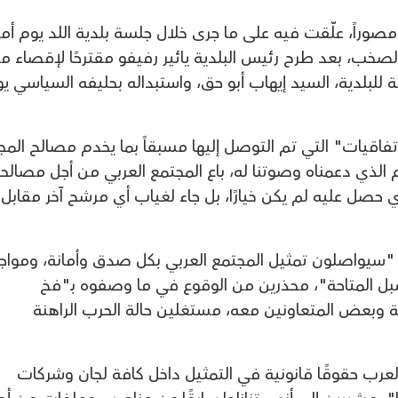
اً مصوراً، علّقت فيه على ما جرى خلال جلسة بلدية اللد يوم أ
صخب، بعد طرح رئيس البلدية يائير رفيفو مقترحًا لإقصاء م
 للبلدية، السيد إيهاب أبو حق، واستبداله بحليفه السياسي يو
اتفاقيات" التي تم التوصل إليها مسبقاً بما يخدم مصالح المج
م الذي دعمناه وصوتنا له، باع المجتمع العربي من أجل مصالح
حصل عليه لم يكن خيارًا، بل جاء لغياب أي مرشح آخر مقابل
ية "سيواصلون تمثيل المجتمع العربي بكل صدق وأمانة، ومواج
بل المتاحة"، محذرين من الوقوع في ما وصفوه بـ"فخ
ة وبعض المتعاونين معه، مستغلين حالة الحرب الراهنة
العرب حقوقًا قانونية في التمثيل داخل كافة لجان وشركات