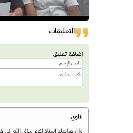
التعليقات
إضافة تعليق
لااوي
وان صاحبك استاذ اكرم ساق الله الي ك