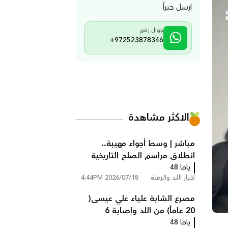
ارسل خبراً
جوال رقم
+972523878346
الاكثر مشاهدة
مباشر | وسط أجواء مهيبة..
انطلاق مراسم الصلح التاريخية
يافا 48
بين عائلتي أبو زايد وأبو غانم في
أخبار اللد والرملة
2026/07/18 4:44PM
كفر قاسم
مصرع الشابة علياء علي عيسى(
20 عاماً) من اللد وإصابة 6
يافا 48
أشخاص في حادث طرق مروع