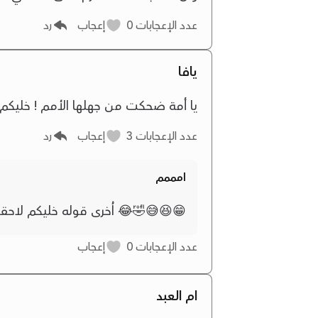
عدد الإعجابات
0
إعجاب
رد
يافا
يا أمة ضحكت من جهلها الأمم ! خليكم 
عدد الإعجابات
3
إعجاب
رد
امممم
😁😆😅🤣😂 اُخرى قوله خليكم لاحقي
عدد الإعجابات
0
إعجاب
ام العبد