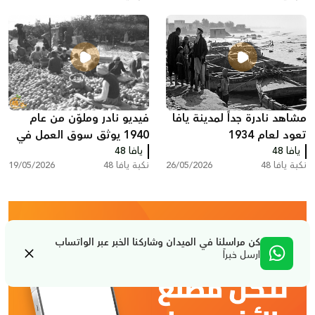
مشاهد نادرة جداً لمدينة يافا
فيديو نادر وملوّن من عام
تعود لعام 1934
1940 يوثق سوق العمل في
يافا 48
يافا 48
تصدير البرتقال اليافاوي عبر
نكبة يافا 48
26/05/2026
نكبة يافا 48
19/05/2026
ميناء يافا
كن مراسلنا في الميدان وشاركنا الخبر عبر الواتساب
ارسل خبراً