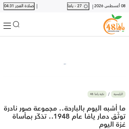
|
08 أغسطس 2026
27 - يافا
صلاة الفجر 04:31
|
الرئيسية
أخبار محلية
أخبار يافا
SHORTS
أخبار اللد والرملة
نكبة يافا 48
بيع وشراء
الرئيسية
نكبة يافا 48
أخبار القدس
وفيات
ما أشبه اليوم بالبارحة.. مجموعة صور نادرة
المزيد
توثّق دمار يافا عام 1948.. تذكّر بمأساة
غزة اليوم
ارسل خبر