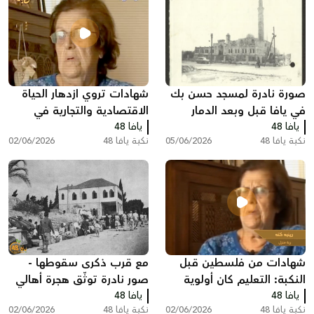
صورة نادرة لمسجد حسن بك
شهادات تروي ازدهار الحياة
في يافا قبل وبعد الدمار
الاقتصادية والتجارية في
يافا 48
يافا 48
فلسطين قبل النكبة
نكبة يافا 48
05/06/2026
نكبة يافا 48
02/06/2026
شهادات من فلسطين قبل
مع قرب ذكرى سقوطها -
النكبة: التعليم كان أولوية
صور نادرة توثّق هجرة أهالي
يافا 48
لدى العديد من العائلات
يافا 48
اللد والرملة
نكبة يافا 48
02/06/2026
نكبة يافا 48
02/06/2026