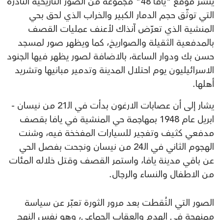
ينشر موقع "يافا 48" مجموعة من الصور التاريخية النادرة
التي توثّق حجم الدمار الكبير والخراب الذي لحق بحي
المنشية الذي تعرّض آنذاك لأعنف عمليات القصف
بالمدفعية الثقيلة والصواريخ، كما ويظهر صور لمسجد
حسن بك ودوار الساعة، بالاضافة لصور يظهر فيها الجنود
الاسرائيليون يوم احتلال المدينة وتدمير مبانيها وتشريد
أهلها.
يشار إلى أن عصابات الارغون بدأت في الـ21 من نيسان -
ابريل عام 1948 بمهاجمة حي المنشية في يافا بقصف
مدفعي كثيف وتفجير للسيارات المفخخة فيه، وشنت
الهجوم الثاني في الـ24 من نيسان ونجحت بفصل الحي
عن باقي مدينة يافا، واستمر القصف وقتل خلاله المئات
من الاطفال والنساء والرجال.
الصور التي التُقطت بعد مرور الثورة تعبّر عن سياسة
ممنهجة في الهدم والعقاب الجماعي، وهو نفس النهج