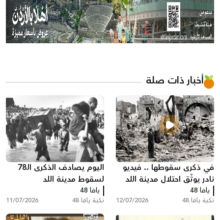
أخبار ذات صلة
في ذكرى سقوطها .. فيديو
اليوم يصادف الذكرى الـ78
نادر يوثّق احتلال مدينة اللد
لسقوط مدينة اللد
يافا 48
ومصادرة منازل سكانها عام
يافا 48
نكبة يافا 48
12/07/2026
نكبة يافا 48
11/07/2026
النكبة