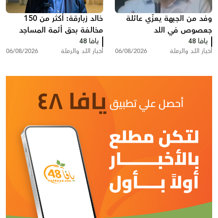
وفد من الجبهة يعزّي عائلة
خالد زبارقة: أكثر من 150
جعصوص في اللد
مخالفة بحق أئمة المساجد
يافا 48
يافا 48
بسبب رفع الأذان في اللد
أخبار اللد والرملة
06/08/2026
أخبار اللد والرملة
06/08/2026