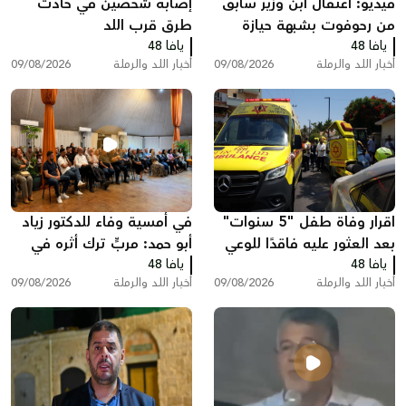
فيديو: اعتقال ابن وزير سابق
إصابة شخصين في حادث
من رحوفوت بشبهة حيازة
طرق قرب اللد
يافا 48
مسدس غير مرخص قرب
يافا 48
أخبار اللد والرملة
09/08/2026
أخبار اللد والرملة
09/08/2026
الرملة
اقرار وفاة طفل "5 سنوات"
في أمسية وفاء للدكتور زياد
بعد العثور عليه فاقدًا للوعي
أبو حمد: مربٍّ ترك أثره في
يافا 48
داخل سيارة في اللد
يافا 48
العقول والقلوب وحمل ذاكرة
أخبار اللد والرملة
09/08/2026
أخبار اللد والرملة
09/08/2026
اللد معه