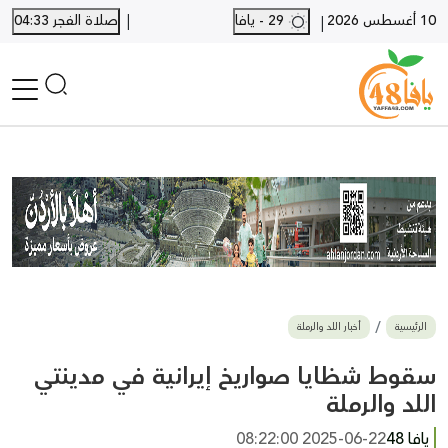
|
10 أغسطس 2026
29 - يافا
صلاة الفجر 04:33
|
الرئيسية
أخبار محلية
أخبار يافا
SHORTS
أخبار اللد والرملة
نكبة يافا 48
بيع وشراء
الرئيسية
أخبار اللد والرملة
أخبار القدس
وفيات
سقوط شظايا صواريخ إيرانية في مدينتي
المزيد
اللد والرملة
ارسل خبر
يافا 48
2025-06-22 08:22:00