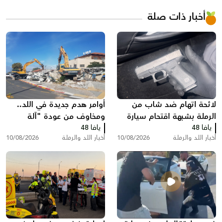
أخبار ذات صلة
لائحة اتهام ضد شاب من
أوامر هدم جديدة في اللد..
الرملة بشبهة اقتحام سيارة
ومخاوف من عودة "آلة
يافا 48
في تل أبيب وسرقة مسدس
يافا 48
الهدم" إلى المدينة
أخبار اللد والرملة
10/08/2026
أخبار اللد والرملة
10/08/2026