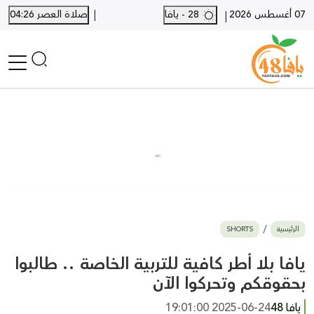
|
07 أغسطس 2026
28 - يافا
صلاة العصر 04:26
|
الرئيسية
أخبار محلية
أخبار يافا
SHORTS
أخبار اللد والرملة
نكبة يافا 48
بيع وشراء
الرئيسية
SHORTS
أخبار القدس
وفيات
يافا بلا أطر كافية للتربية الخاصة .. طالبوا
المزيد
بحقوقكم وتحركوا الآن
ارسل خبر
يافا 48
2025-06-24 19:01:00