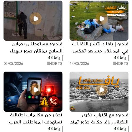
فيديو | يافا : انتشار النفايات
فيديو: مستوطنان يحملان
في المدينة.. مشاهد تعكس
السلاح يمزقان صور شهداء
يافا 48
حالة من الاستهتار
يافا 48
أطفال غزة في يافا
05/05/2026
SHORTS
14/05/2026
SHORTS
فيديو: مع اقتراب ذكرى
تحذير من مكالمات احتيالية
النكبة… يافا حكاية جذور تمتد
تستهدف المواطنين العرب
يافا 48
لآلاف السنين
يافا 48
عبر انتحال صفة شركات جباية