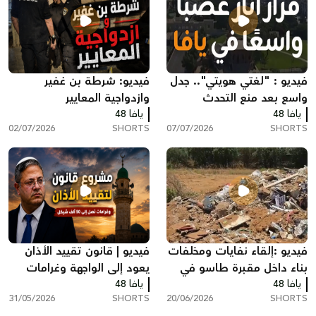
فيديو : "لغتي هويتي".. جدل
فيديو: شرطة بن غفير
واسع بعد منع التحدث
وازدواجية المعايير
يافا 48
بالعربية في مكان عمل بيافا
يافا 48
02/07/2026
SHORTS
07/07/2026
SHORTS
فيديو :إلقاء نفايات ومخلفات
فيديو | قانون تقييد الأذان
بناء داخل مقبرة طاسو في
يعود إلى الواجهة وغرامات
يافا 48
يافا يثير استياءً واسعاً
يافا 48
مالية مشددة للمخالفين
31/05/2026
SHORTS
20/06/2026
SHORTS