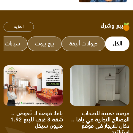
بيع وشراء
المزيد
الكل
حيوانات أليفة
بيع بيوت
سيارات
فرصة ذهبية لأصحاب
يافا: فرصة لا تُعوض ..
المصالح التجارية في يافا ..
شقة 3 غرف للبيع 1.92
دكان للايجار في موقع
مليون شيكل
استراتيجي