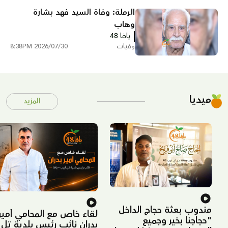
الرملة: وفاة السيد فهد بشارة
وهاب
يافا 48
وفيات
2026/07/30 8:38PM
ميديا
المزيد
مندوب بعثة حجاج الداخل
لقاء خاص مع المحامي أمير
"حجاجنا بخير وجميع
بدران نائب رئيس بلدية تل