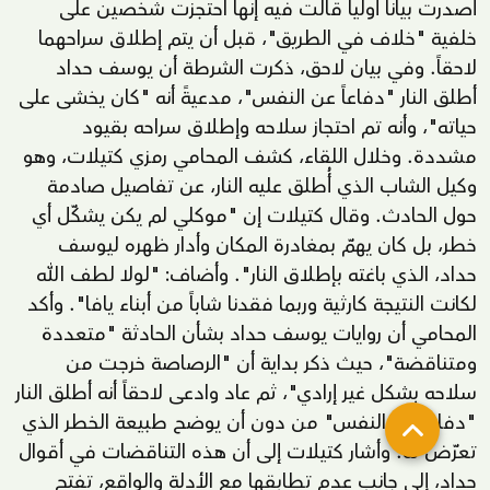
أصدرت بياناً أولياً قالت فيه إنها احتجزت شخصين على
خلفية "خلاف في الطريق"، قبل أن يتم إطلاق سراحهما
لاحقاً. وفي بيان لاحق، ذكرت الشرطة أن يوسف حداد
أطلق النار "دفاعاً عن النفس"، مدعيةً أنه "كان يخشى على
حياته"، وأنه تم احتجاز سلاحه وإطلاق سراحه بقيود
مشددة. وخلال اللقاء، كشف المحامي رمزي كتيلات، وهو
وكيل الشاب الذي أُطلق عليه النار، عن تفاصيل صادمة
حول الحادث. وقال كتيلات إن "موكلي لم يكن يشكّل أي
خطر، بل كان يهمّ بمغادرة المكان وأدار ظهره ليوسف
حداد، الذي باغته بإطلاق النار". وأضاف: "لولا لطف الله
لكانت النتيجة كارثية وربما فقدنا شاباً من أبناء يافا". وأكد
المحامي أن روايات يوسف حداد بشأن الحادثة "متعددة
ومتناقضة"، حيث ذكر بداية أن "الرصاصة خرجت من
سلاحه بشكل غير إرادي"، ثم عاد وادعى لاحقاً أنه أطلق النار
"دفاعاً عن النفس" من دون أن يوضح طبيعة الخطر الذي
تعرّض له. وأشار كتيلات إلى أن هذه التناقضات في أقوال
حداد، إلى جانب عدم تطابقها مع الأدلة والواقع، تفتح