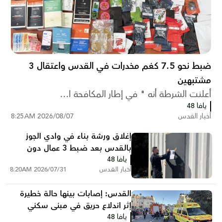
ضبط نحو 7.5 كغم مخدرات في القدس واعتقال 3
مشتبهين
أعلنت الشرطة أنه " في إطار المكافحة ا...
يافا 48
أخبار القدس
2026/08/07 8:25AM
إغلاق ورشة بناء في وادي الجوز
بالقدس بعد ضبط 3 عمال دون
يافا 48
تصاريح
أخبار القدس
2026/07/31 8:20AM
القدس: إصابات بينها حالة خطيرة
إثر اندلاع حريق في مبنى سكني
يافا 48
ببيت حنينا