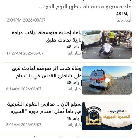
عاد معتمرو مدينة يافا، ظهر اليوم الجم...
يافا 48
أخبار يافا
2026/08/07 2:04PM
يافا: إصابة متوسطة لراكب دراجة
نارية بحادث طرق
يافا 48
أخبار يافا
2026/08/07 11:27AM
وفاة شاب اثر تعرضه لحادث غرق
على شاطئ القدس في بات يام
يافا 48
جنوب يافا
أخبار يافا
2026/08/07 8:14AM
سجلو الآن .. مدارس العلوم الشرعية
في يافا تُعلن افتتاح دورة "السيرة
يافا 48
النبوية"
أخبار يافا
2026/08/07 8:01AM