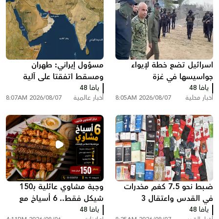
اسرائيل تضع خطة لإيواء
مسؤول إيراني: طهران
جواسيسها في غزة
ومسقط اتفقتا على آلية
يافا 48
يافا 48
لعبور مضيق هرم...
أخبار محلية
2026/08/07 8:05AM
أخبار عالمية
2026/08/07 8:07AM
ضبط نحو 7.5 كغم مخدرات
وجبة مشاوي عائلية بـ150
في القدس واعتقال 3
شيكل فقط.. 6 أسياخ مع
يافا 48
مشتبهين
يافا 48
كامل الإضا...