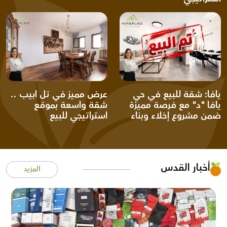
يافا: شقة للبيع في حي
عرض مميز في تل ابيب ..
يافا "د" مع فرصة مميزة
شقة واسعة بموقع
ضمن مشروع إخلاء وبناء
استراتيجي للبيع
أخبار القدس
المزيد