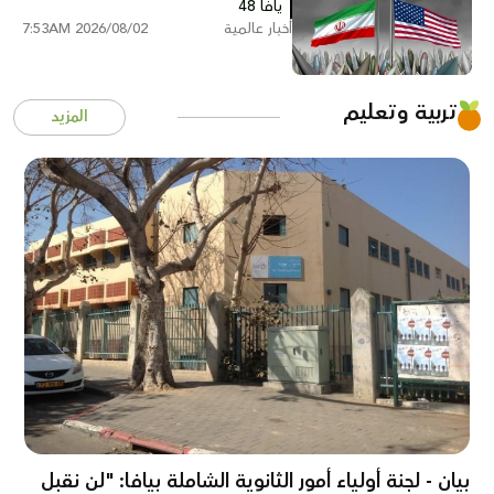
يافا 48
أخبار عالمية
2026/08/02 7:53AM
تربية وتعليم
المزيد
بيان - لجنة أولياء أمور الثانوية الشاملة بيافا: "لن نقبل