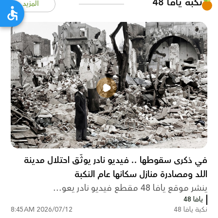
نكبة يافا 48
المزيد
في ذكرى سقوطها .. فيديو نادر يوثّق احتلال مدينة
اللد ومصادرة منازل سكانها عام النكبة
ينشر موقع يافا 48 مقطع فيديو نادر يعو...
يافا 48
نكبة يافا 48
2026/07/12 8:45AM