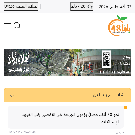
|
28 - يافا
صلاة العصر 04:26
|
07 أغسطس 2026
الرئيسية
أخبار محلية
أخبار يافا
SHORTS
أخبار اللد والرملة
نكبة يافا 48
شات المراسلين
بيع وشراء
أخبار القدس
وفيات
نحو 70 ألف مصلٍّ يؤدون الجمعة في الأقصى رغم القيود
المزيد
الإسرائيلية
ارسل خبر
مجدي
2026-08-07 5:52 PM