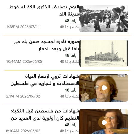
اليوم يصادف الذكرى الـ78 لسقوط
مدينة اللد
يافا 48
نكبة يافا 48
2026/07/11 1:36PM
صورة نادرة لمسجد حسن بك في
يافا قبل وبعد الدمار
يافا 48
نكبة يافا 48
2026/06/05 10:44AM
شهادات تروي ازدهار الحياة
الاقتصادية والتجارية في فلسطين
يافا 48
قبل النكبة
نكبة يافا 48
2026/06/02 2:19PM
شهادات من فلسطين قبل النكبة:
التعليم كان أولوية لدى العديد من
يافا 48
العائلات
نكبة يافا 48
2026/06/02 8:10AM