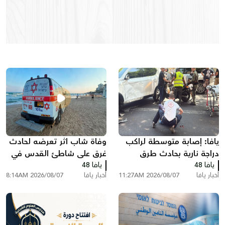
مجدي
2026-08-07 10:15 AM
استطلاع : نتنياهو يتراجع في سؤال من الانسب لرئاسة
الحكومة أمام بينيت وإيزنكوت.....
مجدي
2026-08-07 10:15 AM
يافا: إصابة متوسطة لراكب
وفاة شاب اثر تعرضه لحادث
دراجة نارية بحادث طرق
غرق على شاطئ القدس في
يافا 48
يافا 48
بات يام...
أخبار يافا
2026/08/07 11:27AM
أخبار يافا
2026/08/07 8:14AM