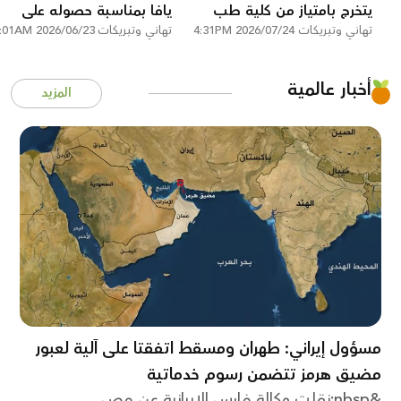
يتخرج بامتياز من كلية طب
يافا بمناسبة حصوله على
تهاني وتبريكات
الأسنان في رومانيا
2026/07/24 4:31PM
تهاني وتبريكات
2026/06/23 1:01AM
رخصة مزاولة مهنة الطب
أخبار عالمية
المزيد
مسؤول إيراني: طهران ومسقط اتفقتا على آلية لعبور
مضيق هرمز تتضمن رسوم خدماتية
&nbsp;نقلت وكالة فارس الإيرانية عن مص...