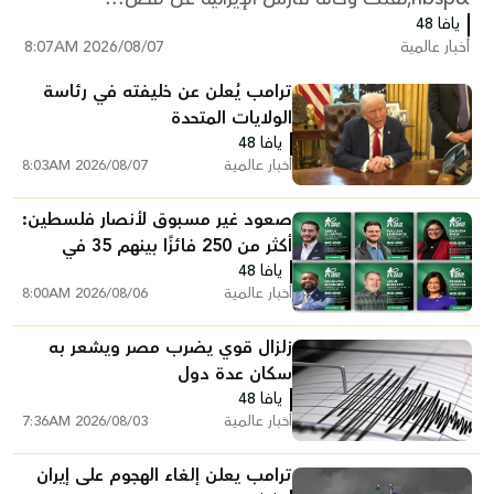
يافا 48
أخبار عالمية
2026/08/07 8:07AM
ترامب يُعلن عن خليفته في رئاسة
الولايات المتحدة
يافا 48
أخبار عالمية
2026/08/07 8:03AM
صعود غير مسبوق لأنصار فلسطين:
أكثر من 250 فائزًا بينهم 35 في
يافا 48
الكونغرس
أخبار عالمية
2026/08/06 8:00AM
زلزال قوي يضرب مصر ويشعر به
سكان عدة دول
يافا 48
أخبار عالمية
2026/08/03 7:36AM
ترامب يعلن إلغاء الهجوم على إيران