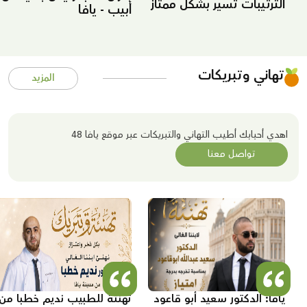
الترتيبات تسير بشكل ممتاز
أبيب - يافا
في مكة المكرمة"
تهاني وتبريكات
المزيد
اهدي أحبابك أطيب التهاني والتبريكات عبر موقع يافا 48
تواصل معنا
يافا: الدكتور سعيد أبو قاعود
تهنئة للطبيب نديم خطبا من