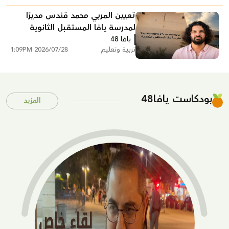
تعيين المربي محمد قندس مديرًا
لمدرسة يافا المستقبل الثانوية
يافا 48
تربية وتعليم
2026/07/28 1:09PM
بودكاست يافا48
المزيد