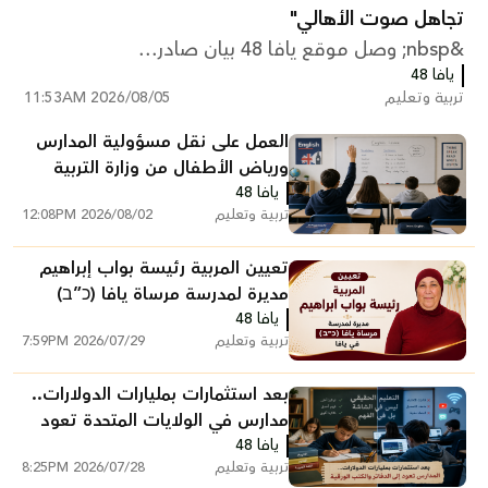
تجاهل صوت الأهالي"
&nbsp; وصل موقع يافا 48 بيان صادر...
يافا 48
تربية وتعليم
2026/08/05 11:53AM
العمل على نقل مسؤولية المدارس
ورياض الأطفال من وزارة التربية
يافا 48
والتعليم إلى البلديات
تربية وتعليم
2026/08/02 12:08PM
تعيين المربية رئيسة بواب إبراهيم
مديرة لمدرسة مرساة يافا (כ”ב)
يافا 48
تربية وتعليم
2026/07/29 7:59PM
بعد استثمارات بمليارات الدولارات..
مدارس في الولايات المتحدة تعود
يافا 48
إلى الدفاتر والكتب الورقية
تربية وتعليم
2026/07/28 8:25PM