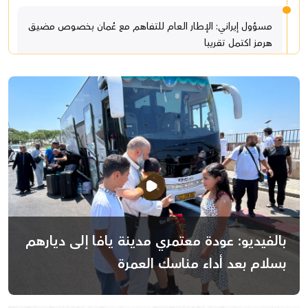
مسؤول إيراني: الإطار العام للتفاهم مع عُمان بخصوص مضيق
هرمز اكتمل تقريبا
مجدي
2026-08-07 5:50 PM
الطيبة: 3 إصابات بجروح خطيرة ومتوسطة طعنًا
مجدي
2026-08-07 5:50 PM
الطيبة: ثلاثة مصابين بجروح خطيرة ومتوسطة إثر تعرضهم
للطعن
باسل
2026-08-07 4:08 PM
تركيا والسعودية وباكستان ستوقع اتفاقية دفاعية مشتركة
بالفيديو: عودة معتمري مدينة يافا إلى ديارهم
مجدي
2026-08-07 11:15 AM
بسلام بعد أداء مناسك العمرة
رئيس الموساد يقيل مسؤولين بارزين بعد إخفاق في تحقيق
هدف إسقاط النظام الإيراني