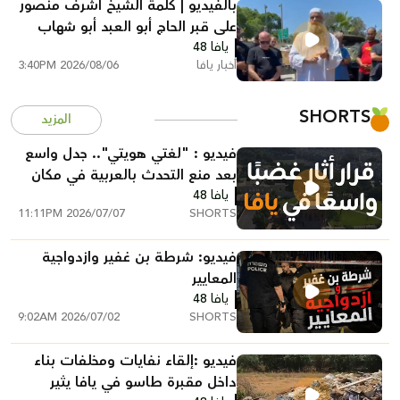
بالفيديو | كلمة الشيخ أشرف منصور
على قبر الحاج أبو العبد أبو شهاب
يافا 48
أخبار يافا
2026/08/06 3:40PM
SHORTS
المزيد
فيديو : "لغتي هويتي".. جدل واسع
بعد منع التحدث بالعربية في مكان
يافا 48
عمل بيافا
2026/07/07 11:11PM
SHORTS
فيديو: شرطة بن غفير وازدواجية
المعايير
يافا 48
2026/07/02 9:02AM
SHORTS
فيديو :إلقاء نفايات ومخلفات بناء
داخل مقبرة طاسو في يافا يثير