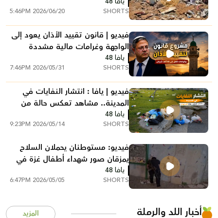
يافا 48
استياءً واسعاً
2026/06/20 5:46PM
SHORTS
فيديو | قانون تقييد الأذان يعود إلى
الواجهة وغرامات مالية مشددة
يافا 48
للمخالفين
2026/05/31 7:46PM
SHORTS
فيديو | يافا : انتشار النفايات في
المدينة.. مشاهد تعكس حالة من
يافا 48
الاستهتار
2026/05/14 9:23PM
SHORTS
فيديو: مستوطنان يحملان السلاح
يمزقان صور شهداء أطفال غزة في
يافا
يافا 48
2026/05/05 6:47PM
SHORTS
أخبار اللد والرملة
المزيد