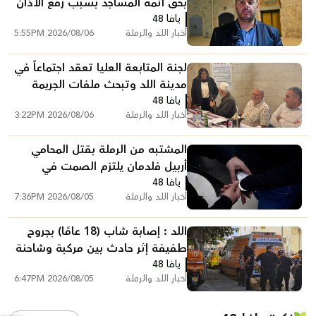
بحق أئمة المساجد بسبب رفع الأذان
يافا 48
في اللد
أخبار اللد والرملة
2026/08/06 5:55PM
لجنة المتابعة العليا تعقد اجتماعاً في
مدينة اللد وتبحث ملفات الجريمة
يافا 48
والعنف
أخبار اللد والرملة
2026/08/06 3:22PM
المشتبه من الرملة بقتل المحامي
أربيل فلدمان يلتزم الصمت في
يافا 48
التحقيق ويقول: "أنا مريض نفسيًا"
أخبار اللد والرملة
2026/08/05 7:36PM
اللد : إصابة شاب (18 عامًا) بجروح
طفيفة إثر حادث بين مركبة وشاحنة
يافا 48
سحب
أخبار اللد والرملة
2026/08/05 6:47PM