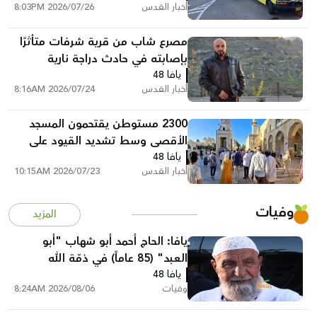
أخبار القدس
2026/07/26 8:03PM
مصرع شاب من قرية شرفات متأثرًا
بإصابته في حادث دراجة نارية
يافا 48
بالقدس
أخبار القدس
2026/07/24 8:16AM
2300 مستوطن يقتحمون المسجد
الأقصى وسط تشديد القيود على
يافا 48
المصلين
أخبار القدس
2026/07/23 10:15AM
وفيات
المزيد
يافا: الحاج أحمد أبو شهاب "أبو
العبد" (85 عاماً) في ذمّة الله
يافا 48
وفيات
2026/08/06 8:24AM