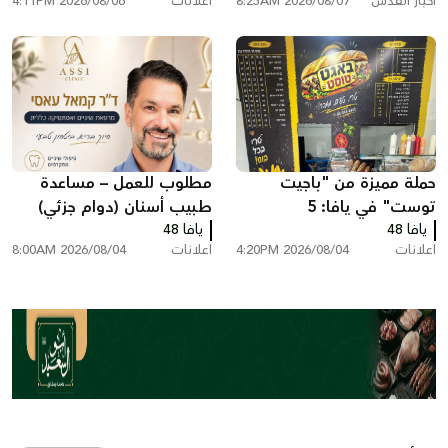
أخبار القدس
2026/08/07 8:25AM
اعلانات
2026/08/06 4:11PM
حملة مميزة من "باجيت
مطلوب للعمل – مساعدة
توست" في يافا: 5
طبيب أسنان (دوام جزئي)
يافا 48
ساندويشات باجيت مع...
يافا 48
اعلانات
2026/08/04 4:20PM
اعلانات
2026/08/04 8:00AM