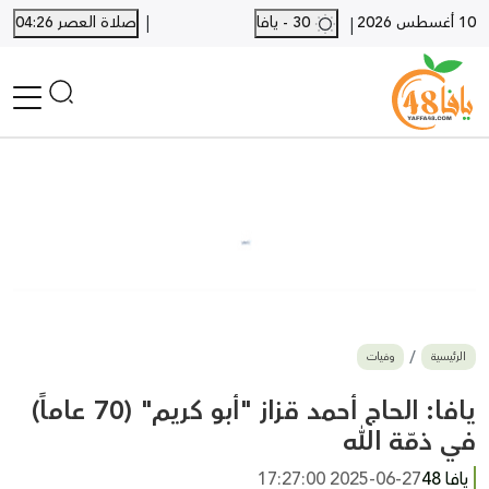
|
10 أغسطس 2026
30 - يافا
صلاة العصر 04:26
|
الرئيسية
أخبار محلية
أخبار يافا
SHORTS
أخبار اللد والرملة
نكبة يافا 48
بيع وشراء
الرئيسية
وفيات
أخبار القدس
وفيات
يافا: الحاج أحمد قزاز "أبو كريم" (70 عاماً)
المزيد
في ذمّة الله
ارسل خبر
يافا 48
2025-06-27 17:27:00