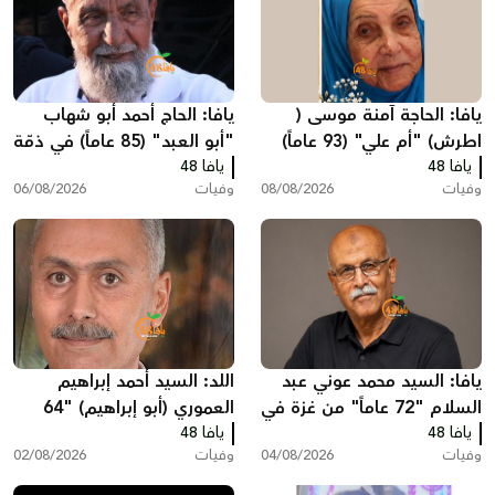
يافا: الحاجة آمنة موسى (
يافا: الحاج أحمد أبو شهاب
اطرش) "أم علي" (93 عاماً)
"أبو العبد" (85 عاماً) في ذمّة
يافا 48
في ذمة الله
الله
يافا 48
وفيات
08/08/2026
وفيات
06/08/2026
يافا: السيد محمد عوني عبد
اللد: السيد أحمد إبراهيم
السلام "72 عاماً" من غزة في
العموري (أبو إبراهيم) "64
يافا 48
ذمّة الله
يافا 48
عاماً" في ذمّة الله
وفيات
04/08/2026
وفيات
02/08/2026