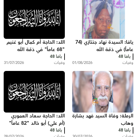
يافا: السيدة نهاد جنتازي (74
اللد: الحاجة أم كمال أبو غنيم
عاماً) في ذمّة الله
"68 عاماً" في ذمّة الله
يافا 48
يافا 48
وفيات
01/08/2026
وفيات
31/07/2026
الرملة: وفاة السيد فهد بشارة
اللد: الحاجة سعاد العموري
وهاب
(أم علي) أبو خالد "82 عاماً"
يافا 48
يافا 48
في ذمّة الله
وفيات
30/07/2026
وفيات
28/07/2026