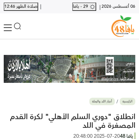
|
06 أغسطس 2026
29 - يافا
صلاة الظهر 12:46
|
الرئيسية
أخبار محلية
أخبار يافا
SHORTS
أخبار اللد والرملة
نكبة يافا 48
بيع وشراء
الرئيسية
أخبار اللد والرملة
أخبار القدس
وفيات
انطلاق "دوري السلم الأهلي" لكرة القدم
المزيد
المصغرة في اللد
ارسل خبر
يافا 48
2025-07-20 20:48:00