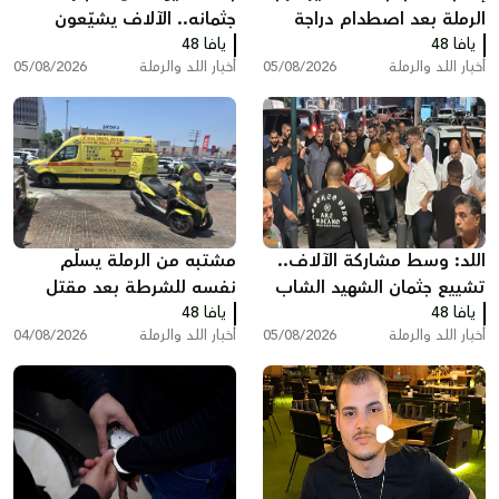
الرملة بعد اصطدام دراجة
جثمانه.. الآلاف يشيّعون
يافا 48
نارية بسيارة
يافا 48
المغدور سامي أحمد
أخبار اللد والرملة
05/08/2026
أخبار اللد والرملة
05/08/2026
جعصوص في اللد
اللد: وسط مشاركة الآلاف..
مشتبه من الرملة يسلّم
تشييع جثمان الشهيد الشاب
نفسه للشرطة بعد مقتل
يافا 48
سامي جعصوص
يافا 48
محامٍ بإطلاق نار في ريشون
أخبار اللد والرملة
05/08/2026
أخبار اللد والرملة
04/08/2026
لتسيون