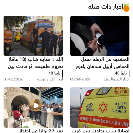
أخبار ذات صلة
المشتبه من الرملة بقتل
اللد : إصابة شاب (18 عامًا)
المحامي أربيل فلدمان يلتزم
بجروح طفيفة إثر حادث بين
يافا 48
الصمت في التحقيق ويقول:
يافا 48
مركبة وشاحنة سحب
أخبار اللد والرملة
05/08/2026
أخبار اللد والرملة
05/08/2026
"أنا مريض نفسيًا"
إصابة شاب بحادث سير قرب
بعد 37 يومًا من احتجاز