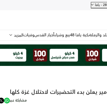
فا
للد والرملة
نكبة يافا 48
بيع وشراء
أخبار القدس
وفيات
المزيد
ير يعلن بدء التحضيرات لاحتلال غزة كلها
مشاركة عبر