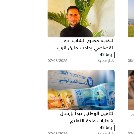
النقب: مصرع الشاب آدم
القصاصي بحادث طرق قرب
حورة
يافا 48
08/
أخبار محلية
07/08/2026
ى
التأمين الوطني يبدأ بإرسال
إشعارات منحة التعليم
يافا 48
07/
أخبار محلية
07/08/2026