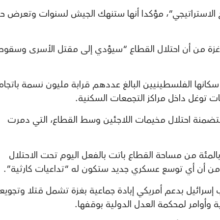
 الاستراتيجي”، مؤكدا أنها ستنهك الجيش لسنوات وتعرض حي
 غزة من أن احتلال القطاع “سيؤدي إلى مقتل الأسرى وسقوط
ر سكانها الفلسطينيين البالغ عددهم قرابة مليون نسمة باتجاه
ات توغل داخل مراكز التجمعات السكنية.
المتضمنة احتلال مخيمات اللاجئين وسط القطاع، التي دمرت
فق معطيات الأمم المتحدة، فإن 87 بالمئة من مساحة القطاع باتت بالفعل اليوم تحت الاحتلال
ة من أن أي توسع عسكري جديد ستكون له “تداعيات كارثية”.
وبر/ تشرين الأول 2023، ترتكب إسرائيل بدعم أمريكي إبادة جماعية بغزة تشمل قتلا وتجويع
ية وأوامر لمحكمة العدل الدولية بوقفها.