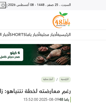
السبت ، 25 صفر ، 1448
-
08 أغسطس 2026
28 - يا
|
الرئيسية
أخبار محلية
أخبار يافا
SHORTS
أخبار ا
الرئيسية
أخبار محلية
رغم معارضته لخطة نتنياهو: زام
يافا 48
2025-08-09 15:52:00