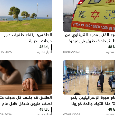
ع الفتى محمد القريناوي من
الطقس: ارتفاع طفيف على
 اثر حادث طرق في عرعرة
درجات الحرارة
 48
قب
يافا 48
 محلية
08/08/2026
أخبار محلية
08/2026
اع هجرة الإسرائيليين بنحو
الطلاق قد يكلّف كل طرف حت
50 منذ انتهاء جائحة كورونا
نصف مليون شيكل خلال عام
 48
ائر ضريبية بمليارات
يافا 48
واحد في البلاد
 محلية
07/08/2026
أخبار محلية
08/2026