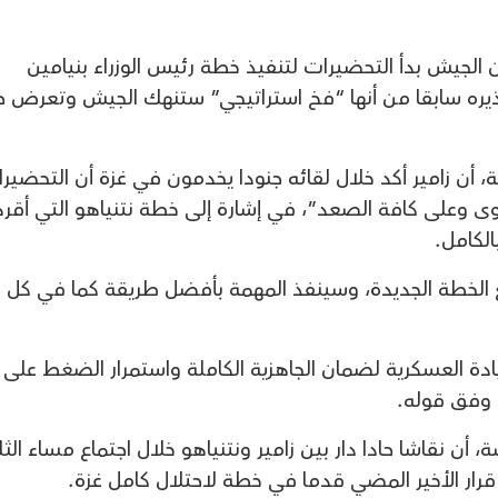
 إن الجيش بدأ التحضيرات لتنفيذ خطة رئيس الوزراء بنيامين
حذيره سابقا من أنها “فخ استراتيجي” ستنهك الجيش وتعرض ح
أن زامير أكد خلال لقائه جنودا يخدمون في غزة أن التحضير
ى وعلى كافة الصعد”، في إشارة إلى خطة نتنياهو التي أقره
الكامل.
ع الخطة الجديدة، وسينفذ المهمة بأفضل طريقة كما في كل
يادة العسكرية لضمان الجاهزية الكاملة واستمرار الضغط على
 وفق قوله.
قناة 13″ العبرية الخاصة، أن نقاشا حادا دار بين زامير ونتنياهو خلال اجتماع مساء الث
رار الأخير المضي قدما في خطة لاحتلال كامل غزة.