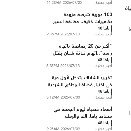
أخبار محلية
2026/07/25 11:23AM
اة
100 دورية شرطة مزودة
بكاميرات ذكية.. مخالفة السير
يافا 48
تصلك إلى المنزل دون أن تتوقف
أخبار محلية
2026/07/10 9:06PM
"أكثر من 20 رصاصة باتجاه
رأسه"..اتهام ثلاثة شبان بقتل
يافا 48
عبد السلام ابو عصب من
أخبار محلية
2026/07/13 5:35PM
شعفاط
تقرير: الشاباك يتدخل لأول مرة
في اختيار قضاة المحاكم الشرعية
يافا 48
ويستبعد مرشحين
أخبار محلية
2026/07/30 8:12AM
أسماء خطباء ليوم الجمعة في
ا
مساجد يافا، اللد والرملة
يافا 48
أخبار محلية
2026/07/09 9:25AM