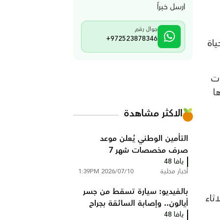
ارسل خبراً
جوال رقم
+972523878346
ياة
ات
ا
الاكثر مشاهدة
التأمين الوطني يُعلن موعد
صرف مخصصات شهر 7
يافا 48
أخبار محلية
2026/07/10 1:39PM
بالفيديو: سيارة تسقط من جسر
لاثاء
أيالون.. وإصابة السائقة بجراح
يافا 48
خطيرة