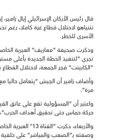
قال رئيس الأركان الإسرائيلي إيال زامير،
نتنياهو لاحتلال قطاع غزة كاملا، رغم ت
الأسرى للخطر.
وذكرت صحيفة “معاريف” العبرية الخاصة، 
تجري “لتنفيذ الخطة الجديدة بأعلى مستو
“الكابينت” فجر الجمعة، لاحتلال القطاع ب
وأضاف زامير أن الجيش “يتعامل حاليا م
مرة”.
واعتبر أن “المسؤولية تقع على عاتق الق
حركة حماس حتى تحقيق أهداف الحرب”،
والأربعاء، ذكرت “ال
وصفته بـ”الصعب والمباشر” على خلفية ق