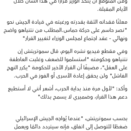
ومن المتوقع أن يتخذ الوزير قرارًا في هذا الشأن خلال
الأيام المقبلة.
معلنًا فقدانه الثقة بقدرته ورغبته في قيادة الجيش نحو
"نصر حاسم على حركة حماس.المطلب من نتنياهو واضح
ونهائي - عقد اجتماع لمجلس الوزراء لتغيير القرار"
وفي مقطع فيديو نشره اليوم، قال سموتريتش إن
نتنياهو وحكومته "استسلموا للضعف وغلبت العاطفة
على العقل"، مضيفًا أن القرار الأخير للحكومة "يكرر النهج
الفاشل" ولن يحقق إعادة الأسرى أو الفوز في الحرب.
وأكد: "لأول مرة منذ بداية الحرب، أشعر أنني لا أستطيع
دعم هذا القرار، وضميري لا يسمح بذلك"
بحسب سموتريتش، "عندما يُواجه الجيش الإسرائيلي
ضغطًا للتوصل إلى اتفاق، فإنه سيتردد دائمًا ويعمل