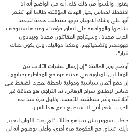
بفتور. والأسوأ من ذلك كله، أنه من الواضح أنه إذا
احتفظنا لحماس بخيار الهدنة المؤقتة، طالما أنها تشعر
أنها على وشك الانهيار، فإنها ستطلب هدنة لتجديد
نشاطها والموافقة على اتفاق مؤقت، وعندها ستتوقف
الحرب مجددًا، وسيتراجع المقاتلون مجددًا ويبددون
جهودهم وتضحياتهم. وهكذا دواليك، ولن يكون هناك
قرار".
أوضح وزير المالية: "إن إرسال عشرات الآلاف من
المقاتلين للمناورة في مدينة غزة مع المخاطرة بحياتهم.
إن دفع أثمان سياسية ودولية باهظة لمجرد الضغط على
حماس لإطلاق سراح الرهائن، ثم التراجع، هو حماقة غير
أخلاقية وغير منطقية. للأسف، ولأول مرة منذ بدء
الحرب، أشعر أنني لا أستطيع دعم هذا القرار.
خاطب سموتريتش نتنياهو قائلاً: "لم يفت الأوان لتغيير
رأيك. تشاور مع الحكومة مرة أخرى، وأعلن بوضوح أنه لن