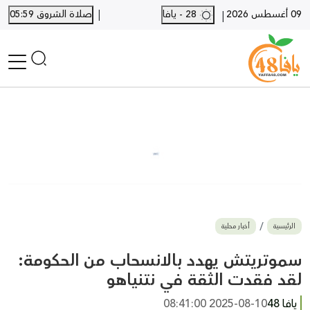
|
09 أغسطس 2026
28 - يافا
صلاة الشروق 05:59
|
الرئيسية
أخبار محلية
أخبار يافا
SHORTS
أخبار اللد والرملة
نكبة يافا 48
بيع وشراء
الرئيسية
أخبار محلية
أخبار القدس
وفيات
سموتريتش يهدد بالانسحاب من الحكومة:
المزيد
لقد فقدت الثقة في نتنياهو
ارسل خبر
يافا 48
2025-08-10 08:41:00