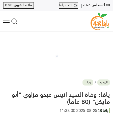
|
08 أغسطس 2026
28 - يافا
صلاة الشروق 05:58
|
الرئيسية
أخبار محلية
أخبار يافا
SHORTS
أخبار اللد والرملة
نكبة يافا 48
بيع وشراء
الرئيسية
وفيات
أخبار القدس
وفيات
يافا: وفاة السيد انيس عبدو مزاوي "أبو
المزيد
مايكل" (80 عاماً)
ارسل خبر
يافا 48
2025-08-25 11:38:00