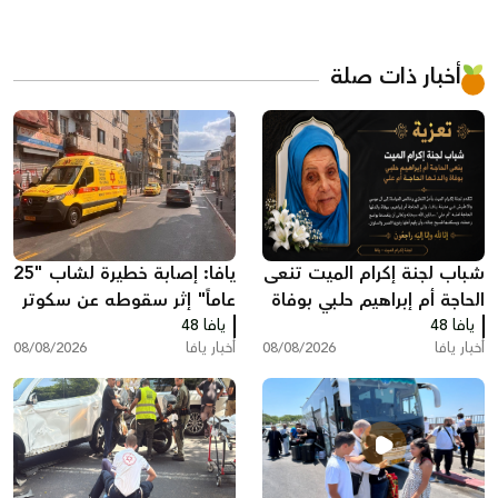
أخبار ذات صلة
شباب لجنة إكرام الميت تنعى
يافا: إصابة خطيرة لشاب "25
الحاجة أم إبراهيم حلبي بوفاة
عاماً" إثر سقوطه عن سكوتر
يافا 48
والدتها الحاجة أم علي
يافا 48
كهربائي
أخبار يافا
08/08/2026
أخبار يافا
08/08/2026