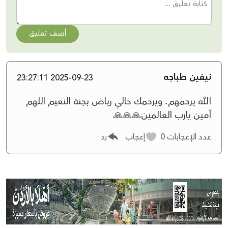
أضف تعليق
نيفين طباجه
2025-09-23 23:27:11
الله يرحمهم. ويرحمك خالي رياض بجنة النعيم اللهم
آمين يارب العالمين🙏🙏🙏
عدد الإعجابات
0
إعجاب
رد