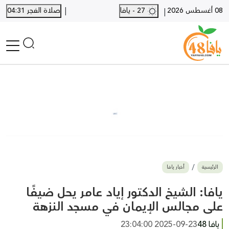
|
08 أغسطس 2026
27 - يافا
صلاة الفجر 04:31
|
الرئيسية
أخبار محلية
أخبار يافا
SHORTS
أخبار اللد والرملة
نكبة يافا 48
بيع وشراء
الرئيسية
أخبار يافا
أخبار القدس
وفيات
يافا: الشيخ الدكتور إياد عامر يحل ضيفًا
المزيد
على مجالس الإيمان في مسجد النزهة
ارسل خبر
يافا 48
2025-09-23 23:04:00