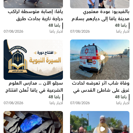
بالفيديو: عودة معتمري
يافا: إصابة متوسطة لراكب
مدينة يافا إلى ديارهم بسلام
دراجة نارية بحادث طرق
يافا 48
بعد أداء مناسك العمرة
يافا 48
أخبار يافا
07/08/2026
أخبار يافا
07/08/2026
وفاة شاب اثر تعرضه لحادث
سجلو الآن .. مدارس العلوم
غرق على شاطئ القدس في
الشرعية في يافا تُعلن افتتاح
يافا 48
بات يام جنوب يافا
يافا 48
دورة "السيرة النبوية"
أخبار يافا
07/08/2026
أخبار يافا
07/08/2026