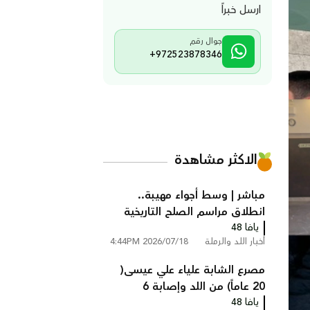
ارسل خبراً
جوال رقم
+972523878346
الاكثر مشاهدة
مباشر | وسط أجواء مهيبة..
انطلاق مراسم الصلح التاريخية
يافا 48
بين عائلتي أبو زايد وأبو غانم في
أخبار اللد والرملة
2026/07/18 4:44PM
كفر قاسم
مصرع الشابة علياء علي عيسى(
20 عاماً) من اللد وإصابة 6
يافا 48
أشخاص في حادث طرق مروع