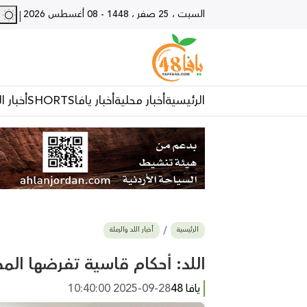
السبت ، 25 صفر ، 1448
-
08 أغسطس 2026
27 - يا
|
الرئيسية
أخبار محلية
أخبار يافا
SHORTS
أخبار ا
الرئيسية
أخبار اللد والرملة
اللد: أحكام قاسية تفرضها المحكمة على 8 شبان في أح
يافا 48
2025-09-28 10:40:00