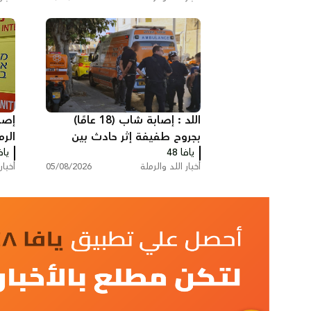
اللد : إصابة شاب (18 عامًا)
إصا
بجروح طفيفة إثر حادث بين
الرم
يافا 48
مركبة وشاحنة سحب
يافا
بسي
أخبار اللد والرملة
05/08/2026
أخبار