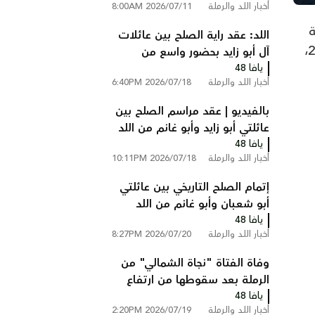
أخبار اللد والرملة
2026/07/11 8:00AM
على شارع 6 قرب الطيبة
ة
اللد: عقد راية الصلح بين عائلات
اللد والضفة الغربية، على خلفية ملف مقتل يغئال يهوشوع خلال أحداث هبّة الكرامة في أيار/مايو 2021،
آل أبو زايد بحضور واسع من
يافا 48
الوجهاء ولجان الإصلاح
أخبار اللد والرملة
2026/07/18 6:40PM
بالفيديو | عقد مراسم الصلح بين
عائلتي أبو زايد وأبو غانم من اللد
يافا 48
في كفر قاسم
أخبار اللد والرملة
2026/07/18 10:11PM
إتمام الصلح التاريخي بين عائلتي
أبو شعبان وأبو غانم من اللد
يافا 48
والرملة في كفر قاسم
أخبار اللد والرملة
2026/07/20 8:27PM
وفاة الفتاة "نجاة الشمالي" من
الرملة بعد سقوطها من ارتفاع
يافا 48
في فندق بالأردن
أخبار اللد والرملة
2026/07/19 2:20PM