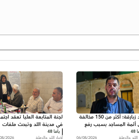
خالد زبارقة: أكثر من 150 مخالفة
لجنة المتابعة العليا تعقد اجتماع
 أئمة المساجد بسبب رفع
في مدينة اللد وتبحث ملفات
 48
ان في اللد
يافا 48
الجريمة والعنف
 اللد والرملة
06/08/2026
أخبار اللد والرملة
08/2026