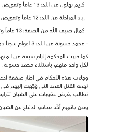
- كريم بهلول من اللد: 13 عاماً وتعويض 130 ألف شيكل.
- إياد المراحلة من اللد: 12 عاماً وتعويض 130 ألف شيكل.
- كمال ضيف الله من الضفة: 13 عاماً وتعويض 130 ألف شيكل.
- محمد حسونة من اللد: 3 أعوام سجناً دون إلزام بدفع تعويض.
لكل واحد منهم، باستثناء محمد حسونة.
وجاءت هذه الأحكام في إطار صفقة ادعاء ت
تطالب بفرض عقوبات على الشبان تتراوح بين 15 وحتى 25 عامًا بالسج
ومن جانبهم أكّد محامو الدفاع عن الشبا