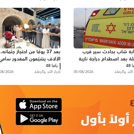
بة شاب بحادث سير قرب
بعد 37 يومًا من احتجاز جثمانه..
لة بعد اصطدام دراجة نارية
الآلاف يشيّعون المغدور سامي
 48
ارة
يافا 48
أحمد جعصوص في اللد
 اللد والرملة
05/08/2026
أخبار اللد والرملة
08/2026