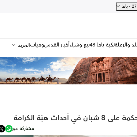
فا
للد والرملة
نكبة يافا 48
بيع وشراء
أخبار القدس
وفيات
المزيد
داث هبّة الكرامة
مشاركة عبر