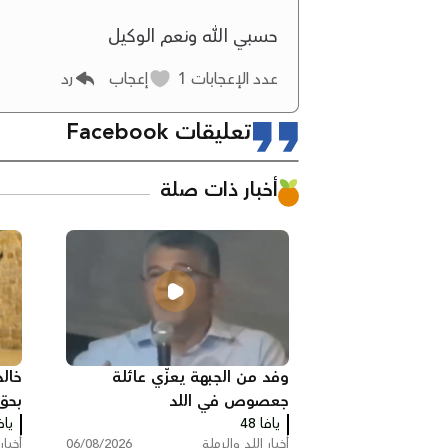
حسبي الله ونعم الوكيل
عدد الإعجابات
1
إعجاب
رد
تعليقات Facebook
أخبار ذات صلة
وفد من الجبهة يعزّي عائلة
جعصوص في اللد
بحق
يافا 48
يافا
الأذ
أخبار اللد والرملة
06/08/2026
أخبار