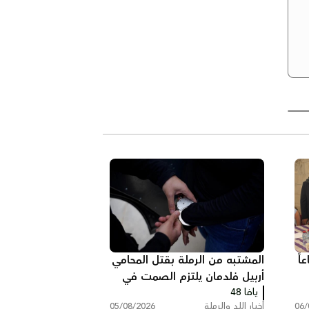
اً
المشتبه من الرملة بقتل المحامي
أربيل فلدمان يلتزم الصمت في
يافا 48
التحقيق ويقول: "أنا مريض
06/
أخبار اللد والرملة
05/08/2026