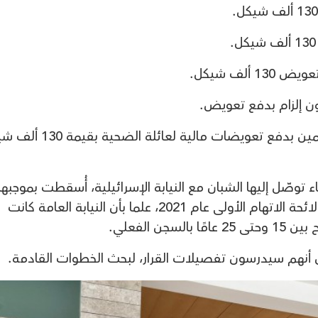
كما قررت المحكمة إلزام سبعة من المتهمين بدفع تعويضات مالية لعائ
وصّل إليها الشبان مع النيابة الإسرائيلية، أُسقطت بموجبها
تهمة القتل العمد التي وُجّهت إليهم في لائحة الاتهام الأولى عام 2021، علما بأن النيابة العامة كانت
ن الفعلي.
ن أنهم سيدرسون تفصيلات القرار، لبحث الخطوات القادمة.