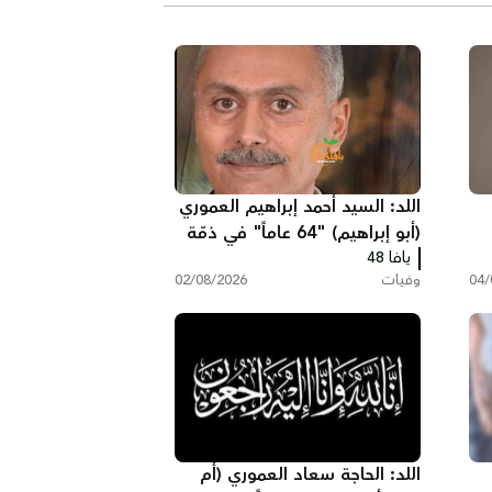
اللد: السيد أحمد إبراهيم العموري
(أبو إبراهيم) "64 عاماً" في ذمّة
الله
يافا 48
04/
وفيات
02/08/2026
اللد: الحاجة سعاد العموري (أم