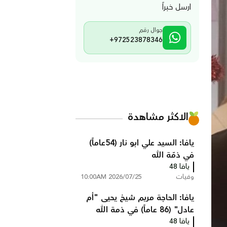
ارسل خبراً
جوال رقم
+972523878346
الاكثر مشاهدة
يافا: السيد علي ابو نار (54عاماً)
في ذمّة الله
يافا 48
وفيات
2026/07/25 10:00AM
يافا: الحاجة مريم شيخ يحيى "أم
عادل" (86 عاماً) في ذمة الله
يافا 48