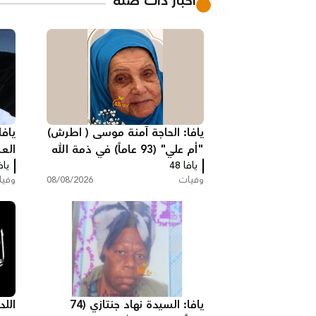
أخبار ذات صلة
يافا: الحاجة آمنة موسى ( اطرش)
يافا
"أم علي" (93 عاماً) في ذمة الله
العبد" (85 عا
يافا 48
يافا
وفيات
08/08/2026
وفي
يافا: السيدة نهاد جنتازي (74