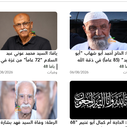
: الحاج أحمد أبو شهاب "أبو
يافا: السيد محمد عوني عبد
ماً) في ذمّة الله
السلام "72 عاماً" من غزة في
 48
يافا 48
ذمّة الله
ات
06/08/2026
وفيات
08/2026
اللد: الحاجة أم كمال أبو غنيم "68
الرملة: وفاة السيد فهد بشارة