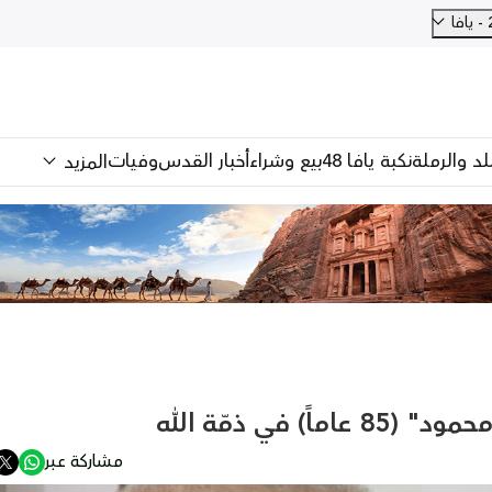
للد والرملة
نكبة يافا 48
بيع وشراء
أخبار القدس
وفيات
المزيد
) في ذمّة الله
مشاركة عبر