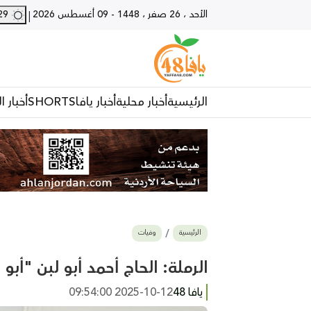
الأحد ، 26 صفر ، 1448
-
09 أغسطس 2026
29 - يافا
|
الرئيسية
أخبار محلية
أخبار يافا
SHORTS
أخبار ا
الرئيسية
وفيات
الرملة: الحاج أحمد أبو لبن "أبو محمود" (85 عاماً
يافا 48
2025-10-12 09:54:00