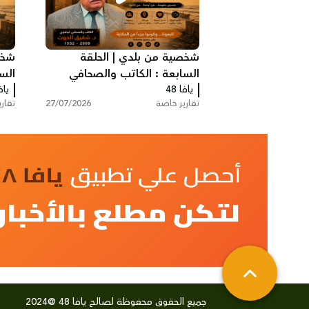
شخصية من بلدي | الحلقة
شخص
السابعة : الكاتب والصحافي
الس
يافا 48
اليافاوي شفيق الحوت
يافا
هشا
تقارير خاصة
27/07/2026
تقار
جميع الحقوق محفوظة لصالح يافا 48 @2024