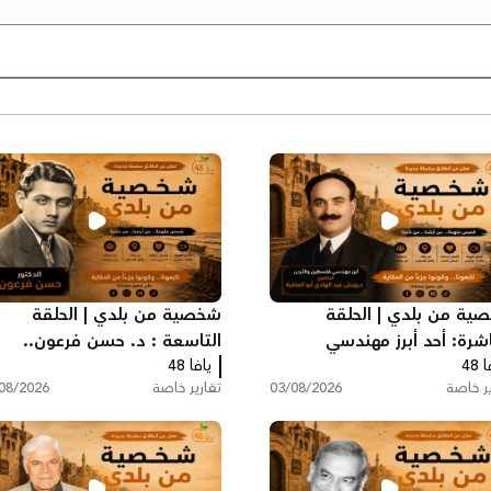
ية من بلدي | الحلقة
شخصية من بلدي | الحلقة
اشرة: أحد أبرز مهندسي
التاسعة : د. حسن فرعون..
 48
فلسطين والأردن اليافاوي
يافا 48
الطبيب الذي رفض مغادرة ياف
ير خاصة
03/08/2026
تقارير خاصة
08/2026
يش أبو العافية
عام 1948