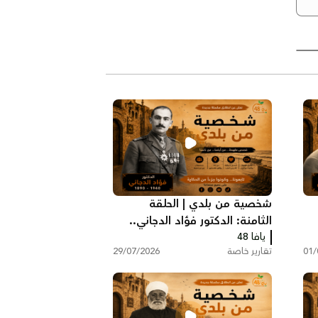
شخصية من بلدي | الحلقة
الثامنة: الدكتور فؤاد الدجاني..
ا
يافا 48
رائد الطب والجراحة في فلسطين
01/
تقارير خاصة
29/07/2026