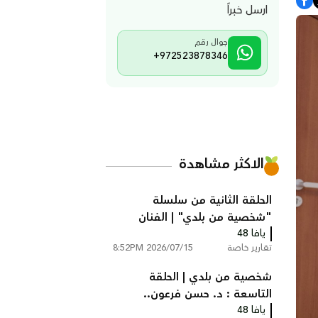
ارسل خبراً
جوال رقم
+972523878346
الاكثر مشاهدة
الحلقة الثانية من سلسلة
"شخصية من بلدي" | الفنان
يافا 48
التشكيلي إسماعيل شموط
تقارير خاصة
2026/07/15 8:52PM
شخصية من بلدي | الحلقة
التاسعة : د. حسن فرعون..
يافا 48
الطبيب الذي رفض مغادرة يافا