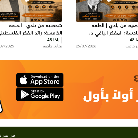
ية من بلدي | الحلقة
شخصية من بلدي | الحلقة
ادسة: المفكر اليافي د.
الخامسة: رائد الفكر الفلسطين
 48
م شرابي
يافا 48
البروفيسور إبراهيم أبو لغد
ير خاصة
25/07/2026
تقارير خاصة
07/2026
من نحن
ت