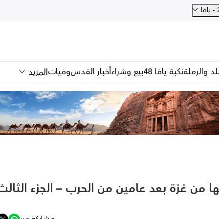
للد والرملة
نكبة يافا 48
بيع وشراء
أخبار القدس
وفيات
المزيد
ا من غزة بعد عامين من الحرب – الجزء الثالث
مشاركة عبر