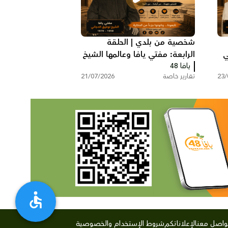
شخصية من بلدي | الحلقة
ي
الرابعة: مفتي يافا وعالمها الشيخ
يافا 48
توفيق عبد الله الدجاني
23/
تقارير خاصة
21/07/2026
واصل معنا
لإعلاناتكم
شروط الإستخدام والخصوصية