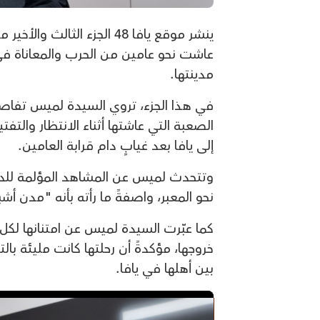
ينشر موقع يافا 48 الجزء ال
عاشت نحو عامين من الحرب والمعاناة في 
مدينتها.
في هذا الجزء، تروي السيدة لميس تفاصيل
الصعبة التي عاشتها أثناء الانتظار والت
إلى يافا بعد غيابٍ دام قرابة العامين.
وتتحدث لميس عن المشاهد المؤلمة للدمار
نحو المعبر، واصفةً ما رأته بأنه "مدن أش
كما عبّرت السيدة لميس عن امتنانها لكل
خروجها، مؤكدةً أن رحلتها كانت مليئة با
بين أهلها في يافا.