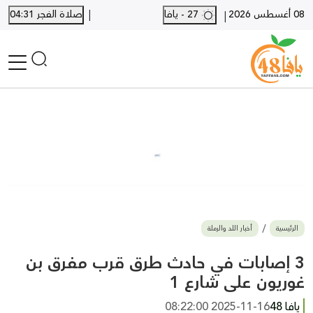
|
08 أغسطس 2026
27 - يافا
صلاة الفجر 04:31
|
الرئيسية
أخبار محلية
أخبار يافا
SHORTS
أخبار اللد والرملة
نكبة يافا 48
بيع وشراء
الرئيسية
أخبار اللد والرملة
أخبار القدس
وفيات
3 إصابات في حادث طرق قرب مفرق بن
المزيد
غوريون على شارع 1
ارسل خبر
يافا 48
2025-11-16 08:22:00