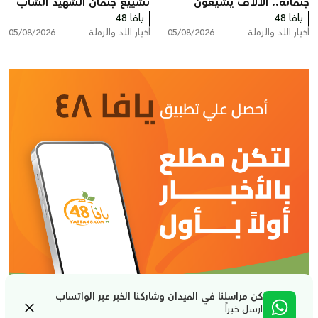
جثمانه.. الآلاف يشيّعون
تشييع جثمان الشهيد الشاب
يافا 48
المغدور سامي أحمد
يافا 48
سامي جعصوص
أخبار اللد والرملة
05/08/2026
أخبار اللد والرملة
05/08/2026
جعصوص في اللد
كن مراسلنا في الميدان وشاركنا الخبر عبر الواتساب
ارسل خبراً