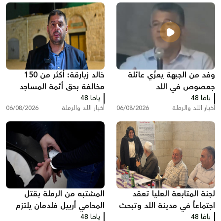
وفد من الجبهة يعزّي عائلة
خالد زبارقة: أكثر من 150
جعصوص في اللد
مخالفة بحق أئمة المساجد
يافا 48
يافا 48
بسبب رفع الأذان في اللد
أخبار اللد والرملة
06/08/2026
أخبار اللد والرملة
06/08/2026
لجنة المتابعة العليا تعقد
المشتبه من الرملة بقتل
اجتماعاً في مدينة اللد وتبحث
المحامي أربيل فلدمان يلتزم
يافا 48
ملفات الجريمة والعنف
يافا 48
الصمت في التحقيق ويقول: