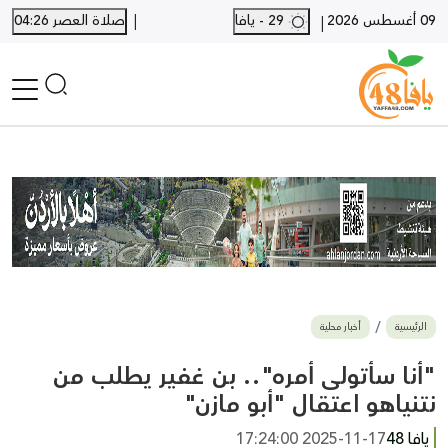
|
09 أغسطس 2026
29 - يافا
صلاة العصر 04:26
|
الرئيسية
أخبار محلية
أخبار يافا
SHORTS
أخبار اللد والرملة
نكبة يافا 48
بيع وشراء
الرئيسية
أخبار محلية
أخبار القدس
وفيات
"أنا سأتولى أمره".. بن غفير يطلب من
المزيد
نتنياهو اعتقال "أبو مازن"
ارسل خبر
يافا 48
2025-11-17 17:24:00