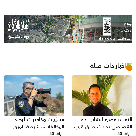
أخبار ذات صلة
النقب: مصرع الشاب آدم
مسيّرات وكاميرات لرصد
القصاصي بحادث طرق قرب
المخالفات.. شرطة المرور
حورة
يافا 48
يافا 48
تكثف حملاتها على الطرق