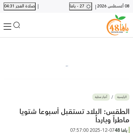
|
08 أغسطس 2026
27 - يافا
صلاة الفجر 04:31
|
الرئيسية
أخبار محلية
أخبار يافا
SHORTS
أخبار اللد والرملة
نكبة يافا 48
بيع وشراء
الرئيسية
أخبار محلية
أخبار القدس
وفيات
الطقس: البلاد تستقبل أسبوعا شتويا
المزيد
ماطراً وبارداً
ارسل خبر
يافا 48
2025-12-07 07:57:00