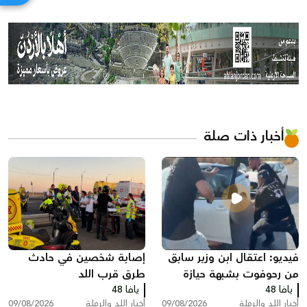
أخبار ذات صلة
فيديو: اعتقال ابن وزير سابق
إصابة شخصين في حادث
من رحوفوت بشبهة حيازة
طرق قرب اللد
يافا 48
مسدس غير مرخص قرب
يافا 48
أخبار اللد والرملة
09/08/2026
أخبار اللد والرملة
09/08/2026