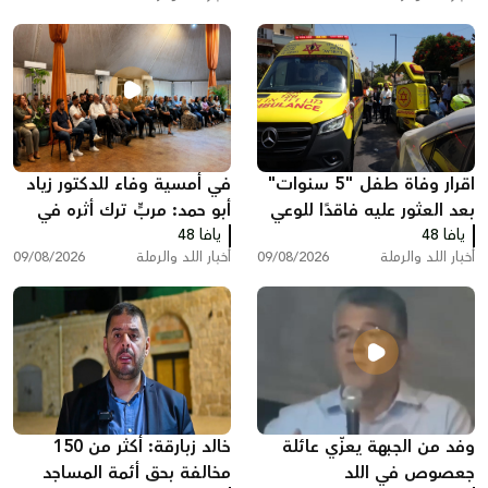
الرملة
اقرار وفاة طفل "5 سنوات"
في أمسية وفاء للدكتور زياد
بعد العثور عليه فاقدًا للوعي
أبو حمد: مربٍّ ترك أثره في
يافا 48
داخل سيارة في اللد
يافا 48
العقول والقلوب وحمل ذاكرة
أخبار اللد والرملة
09/08/2026
أخبار اللد والرملة
09/08/2026
اللد معه
وفد من الجبهة يعزّي عائلة
خالد زبارقة: أكثر من 150
جعصوص في اللد
مخالفة بحق أئمة المساجد