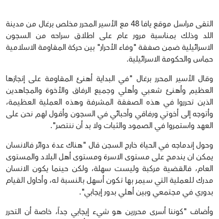
التقى مراسل موقع يافا 48 مع الأسير المحرر مخلص برغال من مدينة
اللد وذلك بمناسبة مرور عام على اطلاق سراحه من السجون
الاسرائيلية ضمن صفقة "وفاء الأحرار" بين حركة المقاومة الاسلامية
حماس والحكومة الاسرائيلية.
وقال الأسير المحرر برغال "في البداية أهنئ المقاومة على إنجازها
العظيم وأهنئ شعبي وأهلي وجميع الرفاق والأخوة والمجاهدين
الذين تحرروا في هذه الصفقة المشرفة وهذه العملية العظيمة،
وأتوجه إلى أخوتي ورفاقي وأحبائي في السجون وأقول لهم نحن على
العهد واستمروا في الصمود والثبات ولا بد أن ننتصر".
وحول إندماجه في الحياة خارج السجن قال "هناك عدة دوائر فالانسان
يمكن ان يندمج على مستوى الاسرة ومستوى أهل البلاد والمستوى
العام، فالقضية مركبة وليست سهلة، ولكن حينما يكون الانسان
مدرك للعملية التي سيمر بها تكون أسهل بالنسبة له، وأحاول القيام
بدوري في مجتمعي وبين أهلي بدور إيجابي".
وأضاف "كوننا أسرى محررين هو شيء إيجابي جداً، خاصة أن التحرر