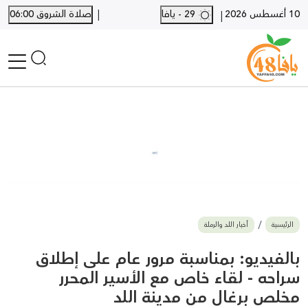
|
10 أغسطس 2026
29 - يافا
صلاة الشروق 06:00
|
الرئيسية
أخبار محلية
أخبار يافا
SHORTS
أخبار اللد والرملة
نكبة يافا 48
بيع وشراء
الرئيسية
أخبار اللد والرملة
أخبار القدس
وفيات
بالفيديو: بمناسبة مرور عام على إطلاق
المزيد
سراحه - لقاء خاص مع الأسير المحرر
مخلص برغال من مدينة اللد
ارسل خبر