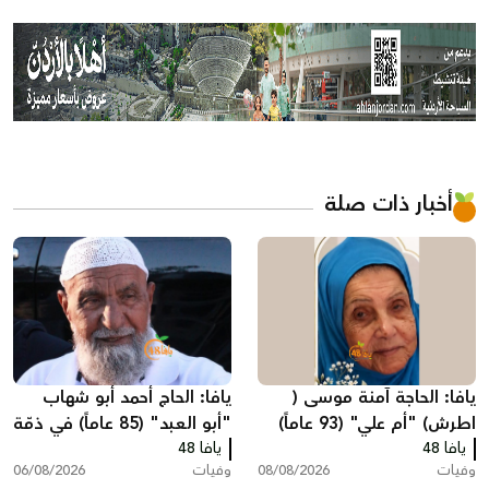
أخبار ذات صلة
يافا: الحاجة آمنة موسى (
يافا: الحاج أحمد أبو شهاب
اطرش) "أم علي" (93 عاماً)
"أبو العبد" (85 عاماً) في ذمّة
يافا 48
في ذمة الله
الله
يافا 48
وفيات
08/08/2026
وفيات
06/08/2026