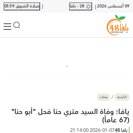
|
09 أغسطس 2026
28 - يافا
صلاة الشروق 05:59
|
الرئيسية
أخبار محلية
أخبار يافا
SHORTS
أخبار اللد والرملة
نكبة يافا 48
بيع وشراء
الرئيسية
وفيات
أخبار القدس
وفيات
يافا: وفاة السيد متري حنا فحل "أبو حنا"
المزيد
(67 عاماً)
ارسل خبر
يافا 48
2026-01-07 21:14:00