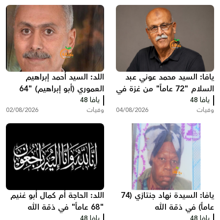
يافا: السيد محمد عوني عبد
اللد: السيد أحمد إبراهيم
السلام "72 عاماً" من غزة في
العموري (أبو إبراهيم) "64
يافا 48
ذمّة الله
يافا 48
عاماً" في ذمّة الله
وفيات
04/08/2026
وفيات
02/08/2026
يافا: السيدة نهاد جنتازي (74
اللد: الحاجة أم كمال أبو غنيم
عاماً) في ذمّة الله
"68 عاماً" في ذمّة الله
يافا 48
يافا 48