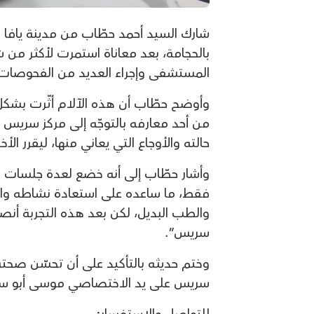
شارك السيد أحمد حطّاب من مدينة يافا 
بالحجامة، بعد معاناة استمرت لأكثر من
المستشفى وإجراء العديد من الفحوصات
وأوضح حطّاب أن هذه الآلام أثّرت بشكل ك
من أحد معارفه بالتوجّه إلى مركز سريس
حالته والأوجاع التي يعاني منها، ليقرر ا
وأشار حطّاب إلى أنه خضع لعدة جلسات ع
فقط، ما ساعده على استعادة نشاطه والعو
والطب البديل، لكن بعد هذه التجربة أنصح
سريس”.
وختم حديثه بالتأكيد على أن تحسّن صحته 
سريس على يد الاختصاصي موسى أبو س