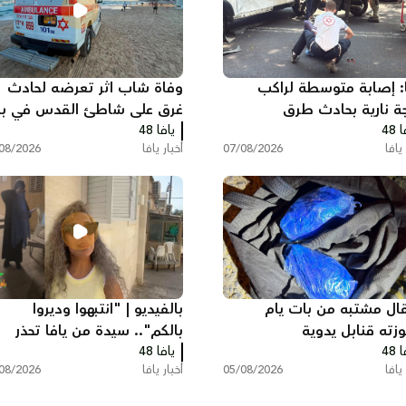
ا: إصابة متوسطة لراكب
وفاة شاب اثر تعرضه لحادث
جة نارية بحادث طرق
غرق على شاطئ القدس في ب
 48
يافا 48
يام جنوب يافا
 يافا
07/08/2026
أخبار يافا
08/2026
قال مشتبه من بات يام
بالفيديو | "انتبهوا وديروا
وزته قنابل يدوية
بالكم".. سيدة من يافا تحذر
 48
يافا 48
الأهالي بعد حادثة مريبة أمام
 يافا
05/08/2026
أخبار يافا
08/2026
منزلها