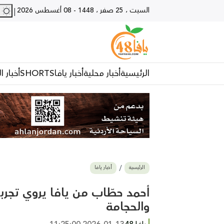
السبت ، 25 صفر ، 1448
-
08 أغسطس 2026
29 - يا
|
الرئيسية
أخبار محلية
أخبار يافا
SHORTS
أخبار ا
الرئيسية
أخبار يافا
أحمد حطّاب من يافا يروي تجرب
والحجامة