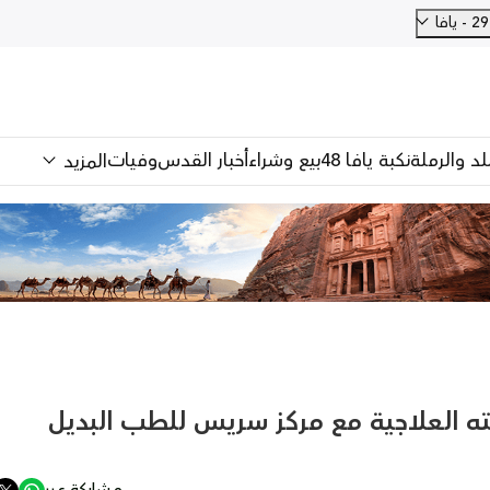
فا
للد والرملة
نكبة يافا 48
بيع وشراء
أخبار القدس
وفيات
المزيد
ته العلاجية مع مركز سريس للطب البديل
مشاركة عبر