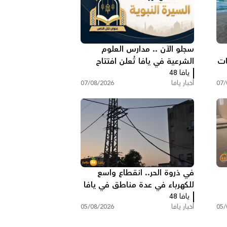
سجلو الآن .. مدارس العلوم
ات
الشرعية في يافا تُعلن افتتاح
يافا 48
دورة "السيرة النبوية"
07/
أخبار يافا
07/08/2026
في ذروة الحر.. انقطاع واسع
للكهرباء في عدة مناطق في يافا
يافا 48
وتل ابيب
05/
أخبار يافا
05/08/2026