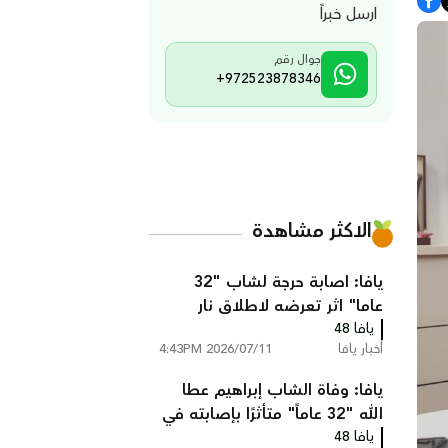
ارسل خبراً
جوال رقم
+972523878346
الاكثر مشاهدة
يافا: اصابة حرجة لشاب "32
عاما" اثر تعرضه لاطلاق نار
يافا 48
أخبار يافا
2026/07/11 4:43PM
يافا: وفاة الشاب إبراهيم عطا
الله "32 عاماً" متأثرًا بإصابته في
يافا 48
جريمة إطلاق نار