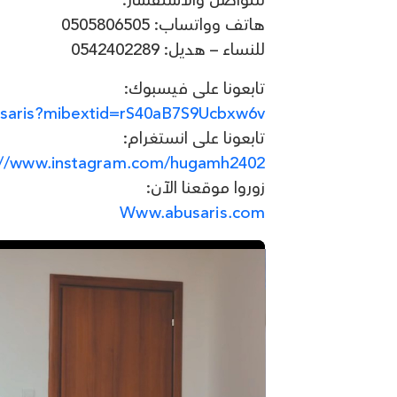
للتواصل والاستفسار:
هاتف وواتساب: 0505806505
للنساء – هديل: 0542402289
تابعونا على فيسبوك:
saris?mibextid=rS40aB7S9Ucbxw6v
تابعونا على انستغرام:
://www.instagram.com/hugamh2402/
زوروا موقعنا الآن:
Www.abusaris.com