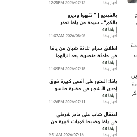
أخبار يافا
2026/07/12 12:25PM
بالفيديو | "انتبهوا وديروا
بالكم".. سيدة من يافا تحذر
يافا 48
الأهالي بعد حادثة مريبة أمام
أخبار يافا
2026/08/05 11:07AM
منزلها
حة
اطلاق سراح ثلاثة شبان من يافا
ى
في حادثة عنصرية بعد انزالهما
يافا 48
من الطائرة والتنكيل بهم. ما
أخبار يافا
2026/07/18 11:09PM
القصة؟!
ين
يافا: العثور على أفعى كبيرة فوق
مة
إحدى الأشجار في مقبرة طاسو
ز
يافا 48
أخبار يافا
2026/07/11 11:26PM
اعتقال شاب على حاجز شرطي
في يافا وضبط كميات كبيرة من
يافا 48
المخدرات بمنزله
أخبار يافا
2026/07/16 9:51AM