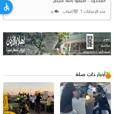
المحدود . افيقوا بالله عليكم
عدد الإعجابات
1
إعجاب
رد
أخبار ذات صلة