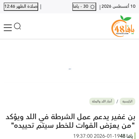
|
10 أغسطس 2026
30 - يافا
صلاة الظهر 12:46
|
الرئيسية
أخبار محلية
أخبار يافا
SHORTS
أخبار اللد والرملة
نكبة يافا 48
بيع وشراء
الرئيسية
أخبار اللد والرملة
أخبار القدس
وفيات
بن غفير يدعم عمل الشرطة في اللد ويؤكد
المزيد
"من يعرّض القوات للخطر سيتم تحييده"
ارسل خبر
يافا 48
2026-01-19 19:37:00