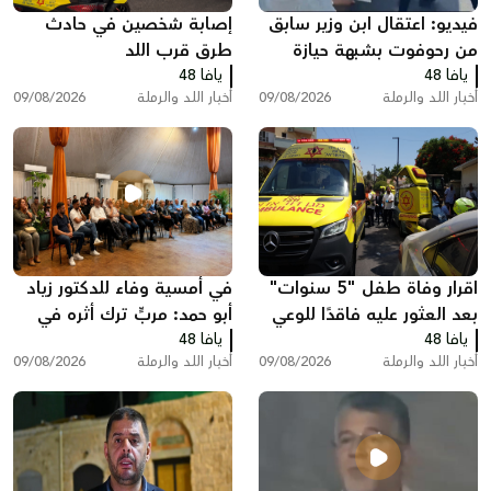
فيديو: اعتقال ابن وزير سابق
إصابة شخصين في حادث
من رحوفوت بشبهة حيازة
طرق قرب اللد
يافا 48
مسدس غير مرخص قرب
يافا 48
أخبار اللد والرملة
09/08/2026
أخبار اللد والرملة
09/08/2026
الرملة
اقرار وفاة طفل "5 سنوات"
في أمسية وفاء للدكتور زياد
بعد العثور عليه فاقدًا للوعي
أبو حمد: مربٍّ ترك أثره في
يافا 48
داخل سيارة في اللد
يافا 48
العقول والقلوب وحمل ذاكرة
أخبار اللد والرملة
09/08/2026
أخبار اللد والرملة
09/08/2026
اللد معه