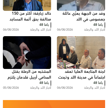
وفد من الجبهة يعزّي عائلة
خالد زبارقة: أكثر من 150
جعصوص في اللد
مخالفة بحق أئمة المساجد
يافا 48
يافا 48
بسبب رفع الأذان في اللد
أخبار اللد والرملة
06/08/2026
أخبار اللد والرملة
06/08/2026
لجنة المتابعة العليا تعقد
المشتبه من الرملة بقتل
اجتماعاً في مدينة اللد وتبحث
المحامي أربيل فلدمان يلتزم
يافا 48
ملفات الجريمة والعنف
يافا 48
الصمت في التحقيق ويقول:
أخبار اللد والرملة
06/08/2026
أخبار اللد والرملة
05/08/2026
"أنا مريض نفسيًا"