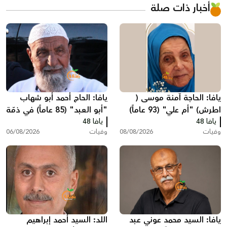
أخبار ذات صلة
يافا: الحاجة آمنة موسى (
يافا: الحاج أحمد أبو شهاب
اطرش) "أم علي" (93 عاماً)
"أبو العبد" (85 عاماً) في ذمّة
يافا 48
في ذمة الله
الله
يافا 48
وفيات
08/08/2026
وفيات
06/08/2026
يافا: السيد محمد عوني عبد
اللد: السيد أحمد إبراهيم