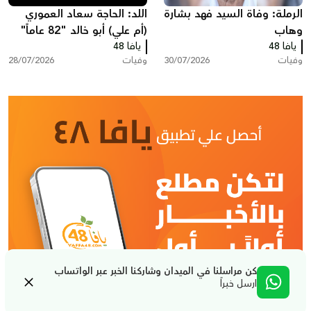
الرملة: وفاة السيد فهد بشارة
اللد: الحاجة سعاد العموري
وهاب
(أم علي) أبو خالد "82 عاماً"
يافا 48
يافا 48
في ذمّة الله
وفيات
30/07/2026
وفيات
28/07/2026
كن مراسلنا في الميدان وشاركنا الخبر عبر الواتساب
ارسل خبراً