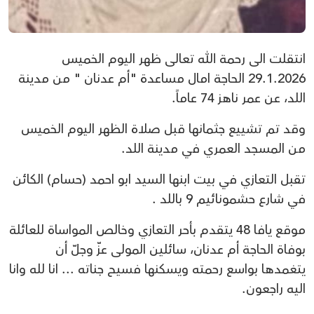
انتقلت الى رحمة الله تعالى ظهر اليوم الخميس
29.1.2026 الحاجة امال مساعدة "أم عدنان " من مدينة
اللد، عن عمر ناهز 74 عاماً.
وقد تم تشييع جثمانها قبل صلاة الظهر اليوم الخميس
من المسجد العمري في مدينة اللد.
تقبل التعازي في بيت ابنها السيد ابو احمد (حسام) الكائن
في شارع حشمونائيم 9 باللد .
موقع يافا 48 يتقدم بأحر التعازي وخالص المواساة للعائلة
بوفاة الحاجة أم عدنان، سائلين المولى عزّ وجلّ أن
يتغمدها بواسع رحمته ويسكنها فسيح جناته ... انا لله وانا
اليه راجعون.