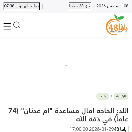
|
08 أغسطس 2026
28 - يافا
صلاة المغرب 07:38
|
الرئيسية
أخبار محلية
أخبار يافا
SHORTS
أخبار اللد والرملة
نكبة يافا 48
بيع وشراء
الرئيسية
وفيات
أخبار القدس
وفيات
اللد: الحاجة امال مساعدة "ام عدنان" (74
المزيد
عاماً) في ذمّة الله
ارسل خبر
يافا 48
2026-01-29 17:00:00