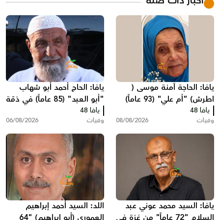
أخبار ذات صلة
يافا: الحاجة آمنة موسى (
يافا: الحاج أحمد أبو شهاب
اطرش) "أم علي" (93 عاماً)
"أبو العبد" (85 عاماً) في ذمّة
يافا 48
في ذمة الله
الله
يافا 48
وفيات
08/08/2026
وفيات
06/08/2026
يافا: السيد محمد عوني عبد
اللد: السيد أحمد إبراهيم
السلام "72 عاماً" من غزة في
العموري (أبو إبراهيم) "64