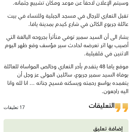
وسيتم الإعلان لاحقاً عن موعد ومكان تشييع جثمانه.
تقبل التعازي للرجال في مسجد الجبلية وللنساء في بيت
عائلة جربوع الكائن في شارع كيدم بمدينة يافا.
يشار الى أن السيد سمير توفي متأثراً بجروحه البالغة التي
أصيب بها اثر تعرضه لحادث سير مؤسف وقع ظهر اليوم
الاثنين في قلقيلية.
موقع يافا 48 يتقدم بأحر التعازي وخالص المواساة للعائلة
بوفاة السيد سمير جربوع، سائلين المولى عز وجل أن
يتغمده بواسع رحمته ويسكنه فسيح جناته ... انا لله وانا
اليه راجعون.
التعليقات
17 تعليقات
إضافة تعليق