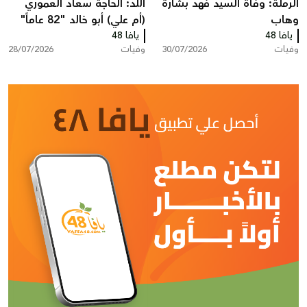
الرملة: وفاة السيد فهد بشارة
اللد: الحاجة سعاد العموري
وهاب
(أم علي) أبو خالد "82 عاماً"
يافا 48
يافا 48
في ذمّة الله
وفيات
30/07/2026
وفيات
28/07/2026