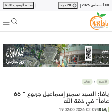
|
08 أغسطس 2026
28 - يافا
صلاة المغرب 07:38
|
الرئيسية
أخبار محلية
أخبار يافا
SHORTS
أخبار اللد والرملة
نكبة يافا 48
بيع وشراء
الرئيسية
وفيات
أخبار القدس
وفيات
يافا: السيد سمير إسماعيل جربوع " 66
المزيد
عاماً" في ذمّة الله
ارسل خبر
يافا 48
2026-02-09 19:02:00