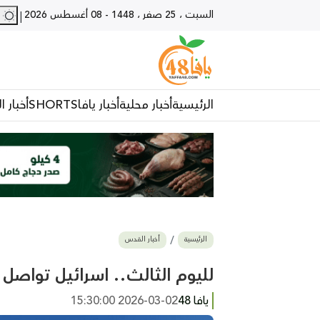
السبت ، 25 صفر ، 1448
-
08 أغسطس 2026
28 - يا
|
الرئيسية
أخبار محلية
أخبار يافا
SHORTS
أخبار ا
الرئيسية
أخبار القدس
لليوم الثالث.. اسرائيل تواص
يافا 48
2026-03-02 15:30:00