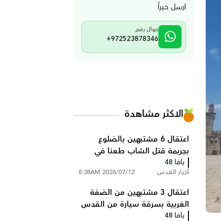
ارسل خبراً
جوال رقم
+972523878346
الاكثر مشاهدة
اعتقال 6 مشتبهين بالضلوع
بجريمة قتل الشاب طعنا في
يافا 48
القدس
أخبار القدس
2026/07/12 8:38AM
اعتقال 3 مشتبهين من الضفة
الغربية بسرقة سيارة من القدس
يافا 48