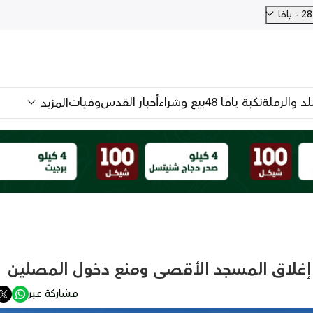
فا
للد والرملة
نكبة يافا 48
بيع وشراء
أخبار القدس
وفيات
المزيد
ل إغلاق المسجد الأقصى ومنع دخول المصلين
مشاركة عبر