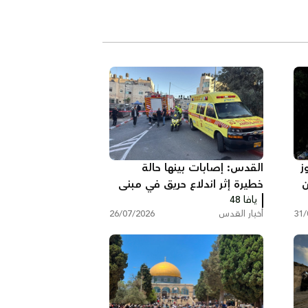
ز
القدس: إصابات بينها حالة
دون
خطيرة إثر اندلاع حريق في مبنى
يافا 48
سكني ببيت حنينا
31/
أخبار القدس
26/07/2026