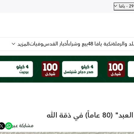
فا
للد والرملة
نكبة يافا 48
بيع وشراء
أخبار القدس
وفيات
المزيد
في ذمّة الله
مشاركة عبر