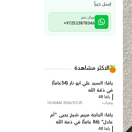
ارسل خبراً
جوال رقم
+972523878346
الاكثر مشاهدة
يافا: السيد علي ابو نار (54عاماً)
في ذمّة الله
يافا 48
وفيات
2026/07/25 10:00AM
يافا: الحاجة مريم شيخ يحيى "أم
عادل" (86 عاماً) في ذمة الله
يافا 48