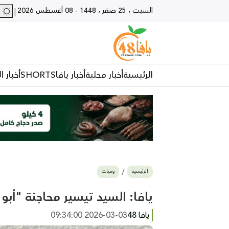
السبت ، 25 صفر ، 1448
-
08 أغسطس 2026
29 - يا
|
الرئيسية
أخبار محلية
أخبار يافا
SHORTS
أخبار ا
الرئيسية
وفيات
يافا: السيد تيسير محاجنة "أبو العبد" (80 عاماً) 
يافا 48
2026-03-03 09:34:00