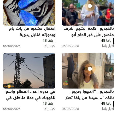
بالفيديو | كلمة الشيخ أشرف
اعتقال مشتبه من بات يام
منصور على قبر الحاج أبو
وبحوزته قنابل يدوية
يافا 48
العبد أبو شهاب
يافا 48
أخبار يافا
06/08/2026
أخبار يافا
05/08/2026
بالفيديو | "انتبهوا وديروا
في ذروة الحر.. انقطاع واسع
بالكم".. سيدة من يافا تحذر
للكهرباء في عدة مناطق في
يافا 48
الأهالي بعد حادثة مريبة أمام
يافا 48
يافا وتل ابيب
أخبار يافا
05/08/2026
أخبار يافا
05/08/2026
منزلها