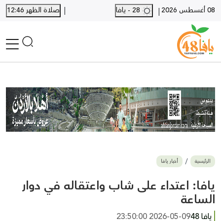
|
08 أغسطس 2026
28 - يافا
صلاة الظهر 12:46
|
الرئيسية
أخبار محلية
أخبار يافا
SHORTS
أخبار اللد والرملة
نكبة يافا 48
بيع وشراء
الرئيسية
أخبار يافا
أخبار القدس
وفيات
يافا: اعتداء على شاب واعتقاله في دوار
المزيد
الساعة
ارسل خبر
يافا 48
2026-05-09 23:50:00