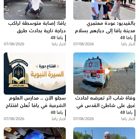
بالفيديو: عودة معتمري
يافا: إصابة متوسطة لراكب
مدينة يافا إلى ديارهم بسلام
دراجة نارية بحادث طرق
يافا 48
بعد أداء مناسك العمرة
يافا 48
أخبار يافا
07/08/2026
أخبار يافا
07/08/2026
وفاة شاب اثر تعرضه لحادث
سجلو الآن .. مدارس العلوم
غرق على شاطئ القدس في
الشرعية في يافا تُعلن افتتاح
يافا 48
بات يام جنوب يافا
يافا 48
دورة "السيرة النبوية"
أخبار يافا
07/08/2026
أخبار يافا
07/08/2026