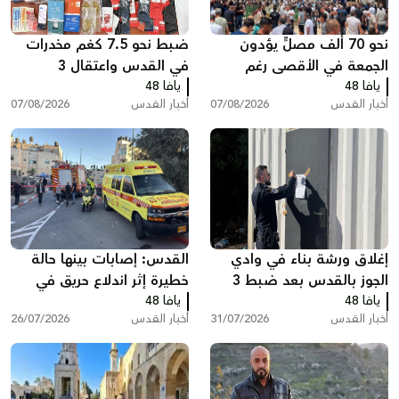
نحو 70 ألف مصلٍّ يؤدون
ضبط نحو 7.5 كغم مخدرات
الجمعة في الأقصى رغم
في القدس واعتقال 3
يافا 48
القيود الإسرائيلية
يافا 48
مشتبهين
أخبار القدس
07/08/2026
أخبار القدس
07/08/2026
إغلاق ورشة بناء في وادي
القدس: إصابات بينها حالة
الجوز بالقدس بعد ضبط 3
خطيرة إثر اندلاع حريق في
يافا 48
عمال دون تصاريح
يافا 48
مبنى سكني ببيت حنينا
أخبار القدس
31/07/2026
أخبار القدس
26/07/2026