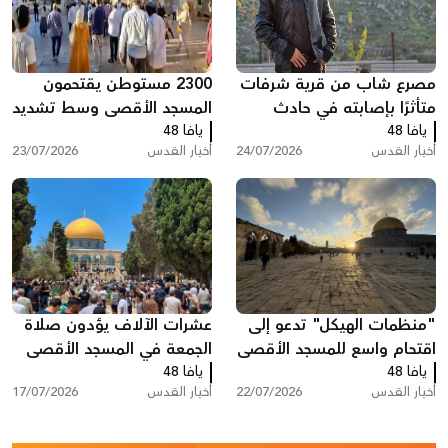
مصرع شاب من قرية شرفات
2300 مستوطن يقتحمون
متأثرًا بإصابته في حادث
المسجد الأقصى وسط تشديد
يافا 48
دراجة نارية بالقدس
يافا 48
القيود على المصلين
أخبار القدس
24/07/2026
أخبار القدس
23/07/2026
"منظمات الهيكل" تدعو إلى
عشرات الآلاف يؤدون صلاة
اقتحام واسع للمسجد الأقصى
الجمعة في المسجد الأقصى
يافا 48
الخميس
يافا 48
أخبار القدس
22/07/2026
أخبار القدس
17/07/2026