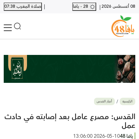
|
08 أغسطس 2026
28 - يافا
صلاة المغرب 07:38
|
الرئيسية
أخبار محلية
أخبار يافا
SHORTS
أخبار اللد والرملة
نكبة يافا 48
بيع وشراء
الرئيسية
أخبار القدس
أخبار القدس
وفيات
القدس: مصرع عامل بعد إصابته في حادث
المزيد
عمل
ارسل خبر
يافا 48
2026-05-10 13:06:00