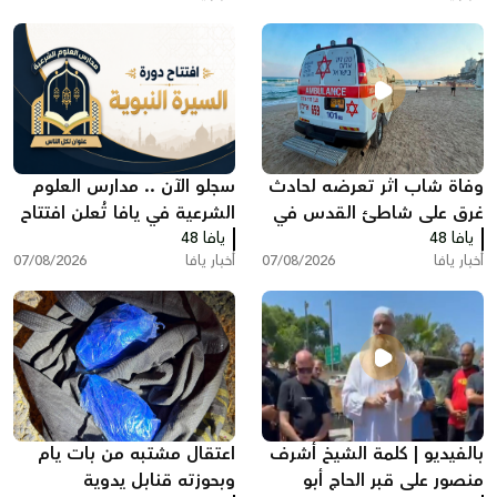
وفاة شاب اثر تعرضه لحادث
سجلو الآن .. مدارس العلوم
غرق على شاطئ القدس في
الشرعية في يافا تُعلن افتتاح
يافا 48
بات يام جنوب يافا
يافا 48
دورة "السيرة النبوية"
أخبار يافا
07/08/2026
أخبار يافا
07/08/2026
بالفيديو | كلمة الشيخ أشرف
اعتقال مشتبه من بات يام
منصور على قبر الحاج أبو
وبحوزته قنابل يدوية