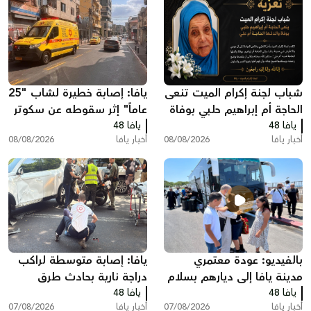
شباب لجنة إكرام الميت تنعى
يافا: إصابة خطيرة لشاب "25
الحاجة أم إبراهيم حلبي بوفاة
عاماً" إثر سقوطه عن سكوتر
يافا 48
والدتها الحاجة أم علي
يافا 48
كهربائي
أخبار يافا
08/08/2026
أخبار يافا
08/08/2026
بالفيديو: عودة معتمري
يافا: إصابة متوسطة لراكب
مدينة يافا إلى ديارهم بسلام
دراجة نارية بحادث طرق
يافا 48
بعد أداء مناسك العمرة
يافا 48
أخبار يافا
07/08/2026
أخبار يافا
07/08/2026