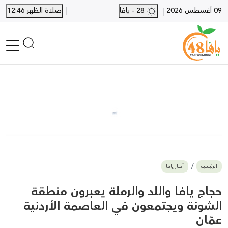
|
09 أغسطس 2026
28 - يافا
صلاة الظهر 12:46
|
الرئيسية
أخبار محلية
أخبار يافا
SHORTS
أخبار اللد والرملة
نكبة يافا 48
بيع وشراء
الرئيسية
أخبار يافا
أخبار القدس
وفيات
حجاج يافا واللد والرملة يعبرون منطقة
المزيد
الشونة ويجتمعون في العاصمة الأردنية
عمّان
ارسل خبر