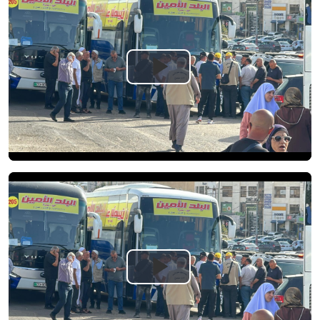
Play
Video
Play
Video