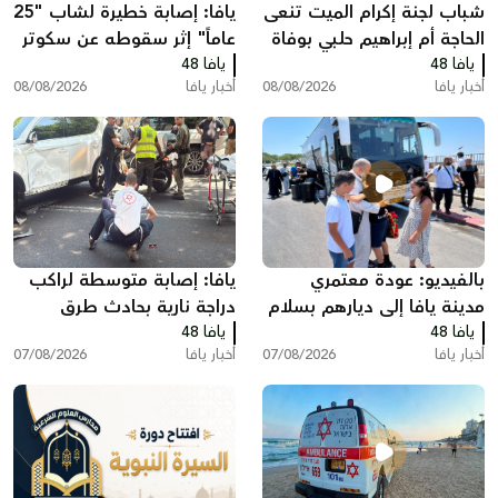
شباب لجنة إكرام الميت تنعى
يافا: إصابة خطيرة لشاب "25
الحاجة أم إبراهيم حلبي بوفاة
عاماً" إثر سقوطه عن سكوتر
يافا 48
والدتها الحاجة أم علي
يافا 48
كهربائي
أخبار يافا
08/08/2026
أخبار يافا
08/08/2026
بالفيديو: عودة معتمري
يافا: إصابة متوسطة لراكب
مدينة يافا إلى ديارهم بسلام
دراجة نارية بحادث طرق
يافا 48
بعد أداء مناسك العمرة
يافا 48
أخبار يافا
07/08/2026
أخبار يافا
07/08/2026