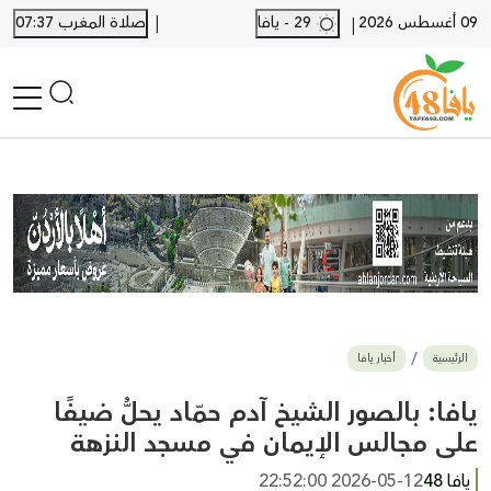
|
09 أغسطس 2026
29 - يافا
صلاة المغرب 07:37
|
الرئيسية
أخبار محلية
أخبار يافا
SHORTS
أخبار اللد والرملة
نكبة يافا 48
بيع وشراء
الرئيسية
أخبار يافا
أخبار القدس
وفيات
يافا: بالصور الشيخ آدم حمّاد يحلُّ ضيفًا
المزيد
على مجالس الإيمان في مسجد النزهة
ارسل خبر
يافا 48
2026-05-12 22:52:00