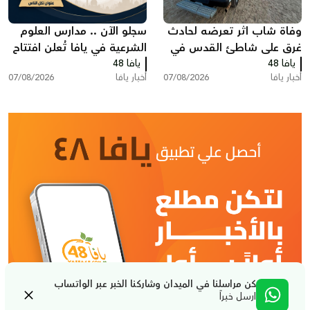
وفاة شاب اثر تعرضه لحادث
سجلو الآن .. مدارس العلوم
غرق على شاطئ القدس في
الشرعية في يافا تُعلن افتتاح
يافا 48
بات يام جنوب يافا
يافا 48
دورة "السيرة النبوية"
أخبار يافا
07/08/2026
أخبار يافا
07/08/2026
كن مراسلنا في الميدان وشاركنا الخبر عبر الواتساب
ارسل خبراً