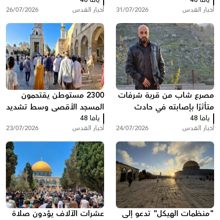
يافا 48
عمال دون تصاريح
يافا 48
مبنى سكني ببيت حنينا
أخبار القدس
31/07/2026
أخبار القدس
26/07/2026
مصرع شاب من قرية شرفات
2300 مستوطن يقتحمون
متأثرًا بإصابته في حادث
المسجد الأقصى وسط تشديد
يافا 48
دراجة نارية بالقدس
يافا 48
القيود على المصلين
أخبار القدس
24/07/2026
أخبار القدس
23/07/2026
"منظمات الهيكل" تدعو إلى
عشرات الآلاف يؤدون صلاة