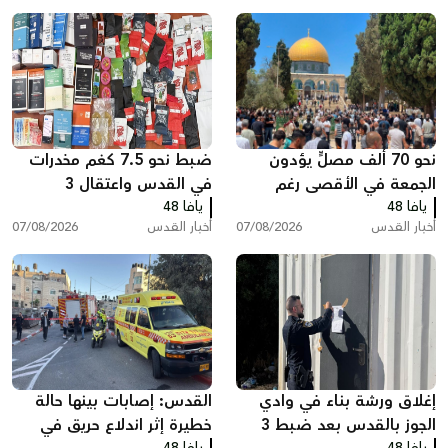
نحو 70 ألف مصلٍّ يؤدون
ضبط نحو 7.5 كغم مخدرات
الجمعة في الأقصى رغم
في القدس واعتقال 3
يافا 48
القيود الإسرائيلية
يافا 48
مشتبهين
أخبار القدس
07/08/2026
أخبار القدس
07/08/2026
إغلاق ورشة بناء في وادي
القدس: إصابات بينها حالة
الجوز بالقدس بعد ضبط 3
خطيرة إثر اندلاع حريق في