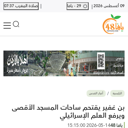
|
09 أغسطس 2026
29 - يافا
صلاة المغرب 07:37
|
الرئيسية
أخبار محلية
أخبار يافا
SHORTS
أخبار اللد والرملة
نكبة يافا 48
بيع وشراء
الرئيسية
أخبار القدس
أخبار القدس
وفيات
بن غفير يقتحم ساحات المسجد الأقصى
المزيد
ويرفع العلم الإسرائيلي
ارسل خبر
يافا 48
2026-05-14 15:15:00