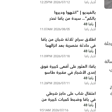
أخبار يافا
2026/07/12 12:25PM
بالفيديو | "انتبهوا وديروا
بالكم".. سيدة من يافا تحذر
يافا 48
الأهالي بعد حادثة مريبة أمام
ت
أخبار يافا
2026/08/05 11:07AM
منزلها
اطلاق سراح ثلاثة شبان من يافا
رحلة
في حادثة عنصرية بعد انزالهما
يافا 48
من الطائرة والتنكيل بهم. ما
أخبار يافا
2026/07/18 11:09PM
القصة؟!
الة
يافا: العثور على أفعى كبيرة فوق
ي
إحدى الأشجار في مقبرة طاسو
يافا 48
أخبار يافا
2026/07/11 11:26PM
ج
اعتقال شاب على حاجز شرطي
في يافا وضبط كميات كبيرة من
يافا 48
المخدرات بمنزله
أخبار يافا
2026/07/16 9:51AM