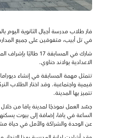
في تل أبيب، متفوقين على جميع المدارس
شارك في المسابقة 17 
الاعدادية يولاند حناوي.
تتمثل مهمة المسابقة في إنشاء ديوراما با
قيمية واجتماعية. وقد اختار الطلاب التر
تتميز بها المدينة.
جسّد العمل نموذجًا لمدينة يافا من خل
الساعة في يافا، إضافة إلى بيوت يسكن
عن الوحدة والشراكة والأمل في حياة مشت
وقد أشادت إدارة المدرسة بهذا الإنجاز، 