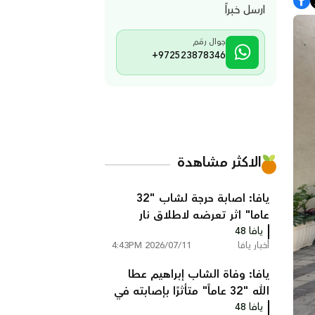
ارسل خبراً
جوال رقم
+972523878346
الاكثر مشاهدة
يافا: اصابة حرجة لشاب "32
عاما" اثر تعرضه لاطلاق نار
يافا 48
أخبار يافا
2026/07/11 4:43PM
يافا: وفاة الشاب إبراهيم عطا
الله "32 عاماً" متأثرًا بإصابته في
يافا 48
جريمة إطلاق نار