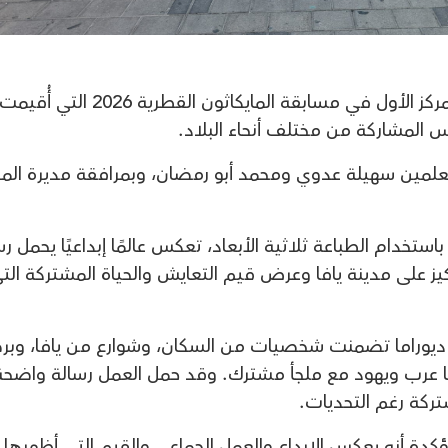
فاز طلاب مدرسة أجيال الثانوية اليوم بالمركز الأول في مسابقة المايكاثون القطرية 2026 التي أُقيم
 المشاركة من مختلف أنحاء البلاد.
طالبًا بإشراف المعلمين سهيلة عدوي ومحمد أبو رمضان، وبمرافقة مديرة الم
ستخدام الطباعة ثلاثية الأبعاد، تعكس عالمًا إبداعيًا يحمل رس
كيز على مدينة يافا وعرض قيم التعايش والحياة المشتركة الت
ال ديوراما تضمنت شخصيات من السكان، وشوارع من يافا، وبر
ها عرب ويهود مع ملجأ مشترك. وقد حمل العمل رسالة واضحة
ركة رغم التحديات.
مؤكدة أنه يعكس الإبداع والعمل الجماعي والقيم التي أظهرها