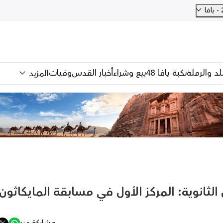
للد والرملة
نكبة يافا 48
بيع وشراء
أخبار القدس
وفيات
المزيد
الثانوية: المركز الأول في مسابقة المايكاثون
مشاركة عبر