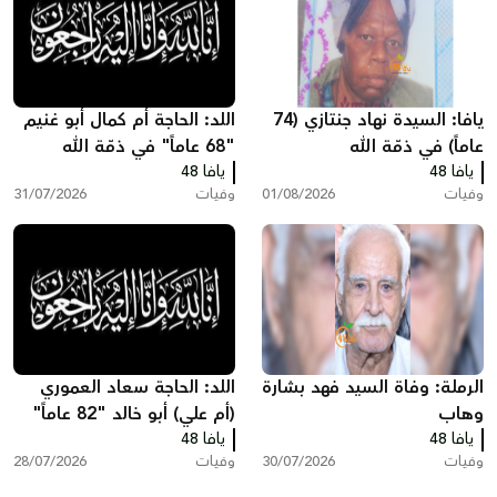
يافا: السيدة نهاد جنتازي (74
اللد: الحاجة أم كمال أبو غنيم
عاماً) في ذمّة الله
"68 عاماً" في ذمّة الله
يافا 48
يافا 48
وفيات
01/08/2026
وفيات
31/07/2026
الرملة: وفاة السيد فهد بشارة
اللد: الحاجة سعاد العموري
وهاب
(أم علي) أبو خالد "82 عاماً"
يافا 48
يافا 48
في ذمّة الله
وفيات
30/07/2026
وفيات
28/07/2026