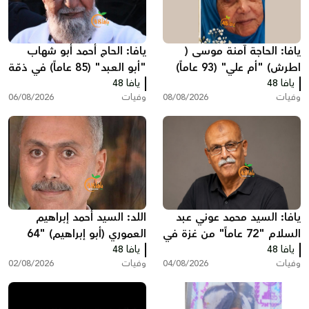
يافا: الحاجة آمنة موسى (
يافا: الحاج أحمد أبو شهاب
اطرش) "أم علي" (93 عاماً)
"أبو العبد" (85 عاماً) في ذمّة
يافا 48
في ذمة الله
الله
يافا 48
وفيات
08/08/2026
وفيات
06/08/2026
يافا: السيد محمد عوني عبد
اللد: السيد أحمد إبراهيم
السلام "72 عاماً" من غزة في
العموري (أبو إبراهيم) "64
يافا 48
ذمّة الله
يافا 48
عاماً" في ذمّة الله
وفيات
04/08/2026
وفيات
02/08/2026