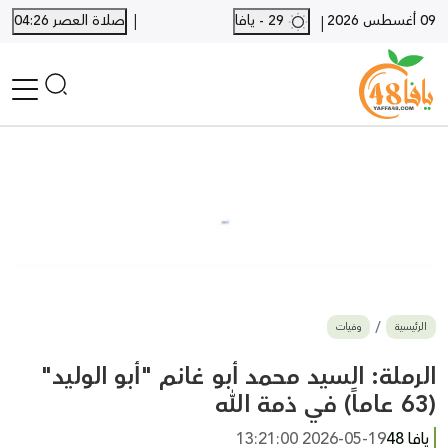
|
09 أغسطس 2026
29 - يافا
صلاة العصر 04:26
|
الرئيسية
أخبار محلية
أخبار يافا
SHORTS
أخبار اللد والرملة
نكبة يافا 48
بيع وشراء
الرئيسية
وفيات
أخبار القدس
وفيات
الرملة: السيد محمد أبو غانم "أبو الوليد"
المزيد
(63 عاماً) في ذمة الله
ارسل خبر
يافا 48
2026-05-19 13:21:00