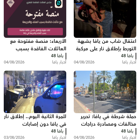
اعتقال شاب من يافا بشبهة
الأربعاء: منصة مفتوحة مع
التورط بإطلاق نار على مركبة
العائلات الفاقدة بسبب
يافا 48
مركونة
يافا 48
العنف والجريمة في يافا
أخبار يافا
04/08/2026
أخبار يافا
04/08/2026
حملة شرطة في يافا: تحرير
للمرة الثانية اليوم.. إطلاق نار
مخالفات ومصادرة دراجات
في يافا دون إصابات
يافا 48
كهربائية
يافا 48
والشرطة تحقق
أخبار يافا
04/08/2026
أخبار يافا
03/08/2026