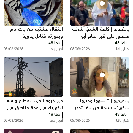
بالفيديو | كلمة الشيخ أشرف
اعتقال مشتبه من بات يام
منصور على قبر الحاج أبو
وبحوزته قنابل يدوية
يافا 48
العبد أبو شهاب
يافا 48
أخبار يافا
06/08/2026
أخبار يافا
05/08/2026
بالفيديو | "انتبهوا وديروا
في ذروة الحر.. انقطاع واسع
بالكم".. سيدة من يافا تحذر
للكهرباء في عدة مناطق في
يافا 48
الأهالي بعد حادثة مريبة أمام
يافا 48
يافا وتل ابيب
أخبار يافا
05/08/2026
أخبار يافا
05/08/2026
منزلها