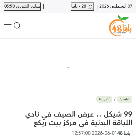
|
07 أغسطس 2026
28 - يافا
صلاة الشروق 05:58
|
الرئيسية
أخبار محلية
أخبار يافا
SHORTS
أخبار اللد والرملة
نكبة يافا 48
بيع وشراء
الرئيسية
أخبار يافا
أخبار القدس
وفيات
99 شيكل .. عرض الصيف في نادي
المزيد
اللياقة البدنية في مركز بيت ريكع
ارسل خبر
يافا 48
2026-06-01 12:57:00