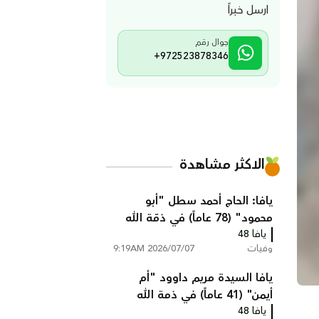
ارسل خبراً
جوال رقم
+972523878346
الاكثر مشاهدة
يافا: الحاج أحمد سطل "أبو
محمود" (78 عاماً) في ذمّة الله
يافا 48
وفيات
2026/07/07 9:19AM
يافا السيدة مريم داوود "أم
أيمن" (41 عاماً) في ذمة الله
يافا 48