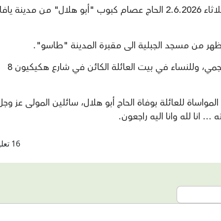
انتقل الى رحمة الله تعالى صباح اليوم الثلاثاء 2.6.2026 الحاج عصام كبوب "أبو هلال" من مدينة يافا
ظهر من مسجد الجبلية الى مقبرة المدينة "طاسو".
تقبل التعازي للرجال في ساحة مسجد العجمي، وللنساء في بيت العائلة الكائن في شارع هكيكيون 8
ي وخالص المواساة للعائلة بوفاة الحاج أبو هلال، سائلين المولى عز وج
. انا لله وانا اليه راجعون.
16 تعليقات