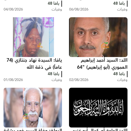
الله
يافا 48
يافا 48
ذمّة الله
وفيات
06/08/2026
وفيات
04/08/2026
اللد: السيد أحمد إبراهيم
يافا: السيدة نهاد جنتازي (74
العموري (أبو إبراهيم) "64
عاماً) في ذمّة الله
يافا 48
عاماً" في ذمّة الله
يافا 48
وفيات
02/08/2026
وفيات
01/08/2026
اللد: الحاجة أم كمال أبو غنيم
الرملة: وفاة السيد فهد بشارة