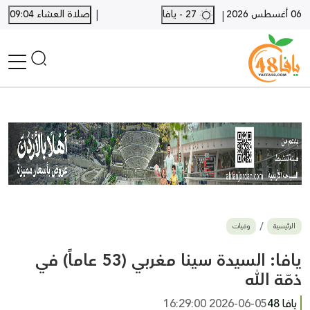
|
06 أغسطس 2026
27 - يافا
صلاة العشاء 09:04
|
الرئيسية
أخبار محلية
أخبار يافا
SHORTS
أخبار اللد والرملة
نكبة يافا 48
بيع وشراء
الرئيسية
وفيات
أخبار القدس
وفيات
يافا: السيدة سينا مغربي (53 عاماً) في
المزيد
ذمّة الله
ارسل خبر
يافا 48
2026-06-05 16:29:00