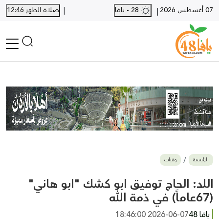
|
07 أغسطس 2026
28 - يافا
صلاة الظهر 12:46
|
الرئيسية
أخبار محلية
أخبار يافا
SHORTS
أخبار اللد والرملة
نكبة يافا 48
بيع وشراء
الرئيسية
وفيات
أخبار القدس
وفيات
اللد: الحاج توفيق ابو كشك "ابو هاني"
المزيد
(67عاماً) في ذمة الله
ارسل خبر
يافا 48
2026-06-07 18:46:00