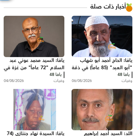
أخبار ذات صلة
يافا: الحاج أحمد أبو شهاب
يافا: السيد محمد عوني عبد
"أبو العبد" (85 عاماً) في ذمّة
السلام "72 عاماً" من غزة في
الله
يافا 48
يافا 48
ذمّة الله
وفيات
06/08/2026
وفيات
04/08/2026
اللد: السيد أحمد إبراهيم
يافا: السيدة نهاد جنتازي (74