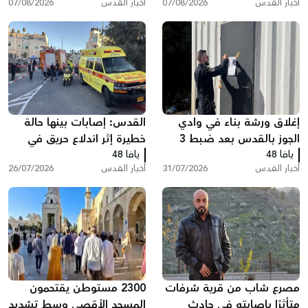
أخبار القدس
07/08/2026
أخبار القدس
07/08/2026
إغلاق ورشة بناء في وادي
القدس: إصابات بينها حالة
الجوز بالقدس بعد ضبط 3
خطيرة إثر اندلاع حريق في
يافا 48
عمال دون تصاريح
يافا 48
مبنى سكني ببيت حنينا
أخبار القدس
31/07/2026
أخبار القدس
26/07/2026
مصرع شاب من قرية شرفات
2300 مستوطن يقتحمون
متأثرًا بإصابته في حادث
المسجد الأقصى وسط تشديد