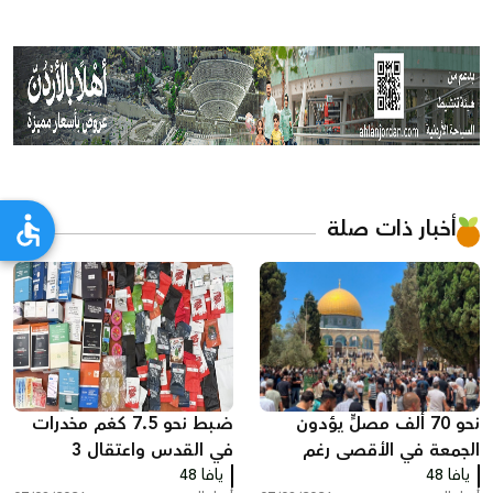
أخبار ذات صلة
نحو 70 ألف مصلٍّ يؤدون
ضبط نحو 7.5 كغم مخدرات
الجمعة في الأقصى رغم
في القدس واعتقال 3
يافا 48
القيود الإسرائيلية
يافا 48
مشتبهين