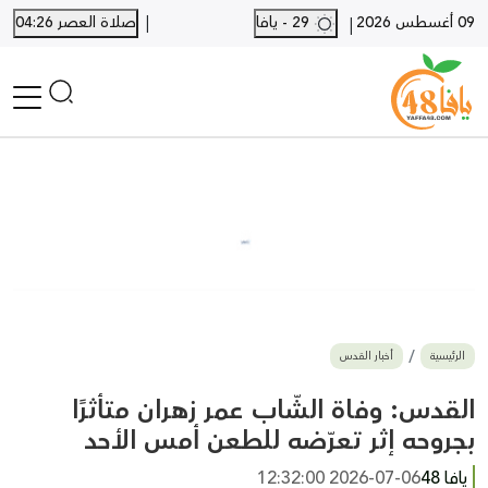
|
09 أغسطس 2026
29 - يافا
صلاة العصر 04:26
|
الرئيسية
أخبار محلية
أخبار يافا
SHORTS
أخبار اللد والرملة
نكبة يافا 48
بيع وشراء
الرئيسية
أخبار القدس
أخبار القدس
وفيات
القدس: وفاة الشّاب عمر زهران متأثرًا
المزيد
بجروحه إثر تعرّضه للطعن أمس الأحد
ارسل خبر
يافا 48
2026-07-06 12:32:00