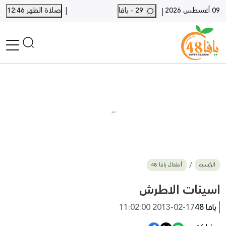
|
09 أغسطس 2026
29 - يافا
صلاة الظهر 12:46
|
الرئيسية
أخبار محلية
أخبار يافا
SHORTS
أخبار اللد والرملة
نكبة يافا 48
بيع وشراء
الرئيسية
أطفال يافا 48
أخبار القدس
وفيات
اسينات الاطرش
المزيد
يافا 48
2013-02-17 11:02:00
ارسل خبر