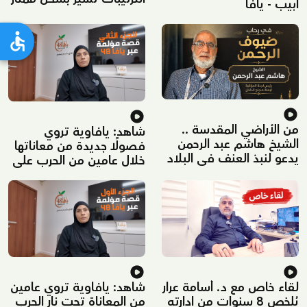
أبيب - يافا
في مكة المكرمة"
من الأراضي المقدسة ..
شاهد: يافاوية تروي
الشيخ هاشم عبد الرحمن
فصولًا جديدة من معاناتها
يدعو لنبذ العنف في البلاد
خلال عامين من الحرب على
ونشر الألفة والتسامح
غزة – الجزء الثاني
لقاء خاص مع د. أسامة عرار
شاهد: يافاوية تروي عامين
يُلخص 8 سنوات من ادارته
من المعاناة تحت نار الحرب