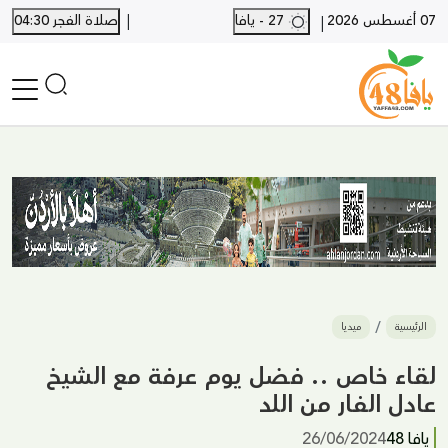
|
07 أغسطس 2026
27 - يافا
صلاة الفجر 04:30
|
الرئيسية
أخبار محلية
أخبار يافا
SHORTS
أخبار اللد والرملة
نكبة يافا 48
بيع وشراء
الرئيسية
ميديا
أخبار القدس
وفيات
لقاء خاص .. فضل يوم عرفة مع الشيخ
المزيد
عادل الفار من اللد
ارسل خبر
يافا 48
26/06/2024