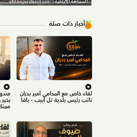
أخبار ذات صلة
لقاء خاص مع المحامي أمير بدران
مندوب
نائب رئيس بلدية تل أبيب - يافا
بخير 
ممتاز