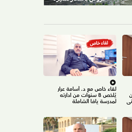
لقاء خاص مع د. أسامة عرار
ن
يُلخص 8 سنوات من ادارته
ني
لمدرسة يافا الشاملة