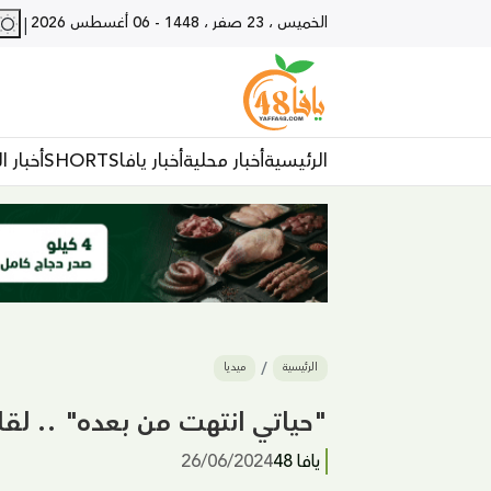
الخميس ، 23 صفر ، 1448
-
06 أغسطس 2026
|
الرئيسية
أخبار محلية
أخبار يافا
SHORTS
أخبار ا
الرئيسية
ميديا
"حياتي انتهت من بعده" .. لق
يافا 48
26/06/2024