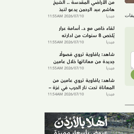
من الأراضي المقدسة .. الشيخ
هاشم عبد الرحمن يدعو لنبذ
ميديا
2026/07/10 11:55AM
العنف في البلاد ونشر الألفة
والتسامح
لقاء خاص مع د. أسامة عرار
يُلخص 8 سنوات من ادارته
ميديا
لمدرسة يافا الشاملة
2026/07/10 11:55AM
شاهد: يافاوية تروي فصولًا
جديدة من معاناتها خلال عامين
ميديا
2026/07/10 11:55AM
من الحرب على غزة – الجزء الثاني
شاهد: يافاوية تروي عامين من
المعاناة تحت نار الحرب في غزة –
ميديا
الجزء الأول
2026/07/10 11:54AM