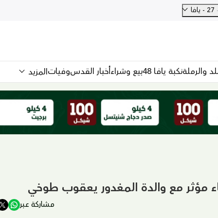
27 - يافا
للد والرملة
نكبة يافا 48
بيع وشراء
أخبار القدس
وفيات
المزيد
اء مؤثر مع والدة المغدور يعقوب طوخي
مشاركة عبر