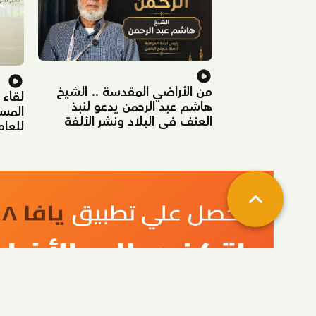
من الأراضي المقدسة .. الشيخ
لقاء 
هاشم عبد الرحمن يدعو لنبذ
المس
العنف في البلاد ونشر الألفة
للعام
والتسامح