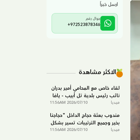
ارسل خبراً
جوال رقم
+972523878346
الاكثر مشاهدة
لقاء خاص مع المحامي أمير بدران
نائب رئيس بلدية تل أبيب - يافا
ميديا
2026/07/10 11:56AM
مندوب بعثة حجاج الداخل "حجاجنا
بخير وجميع الترتيبات تسير بشكل
ميديا
ممتاز في مكة المكرمة"
2026/07/10 11:56AM