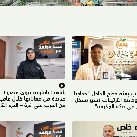
شاهد: يافاوية تروي فصولًا
 بعثة حجاج الداخل "حجاجنا
جديدة من معاناتها خلال عامي
وجميع الترتيبات تسير بشكل
من الحرب على غزة – الجزء الثا
 في مكة المكرمة"