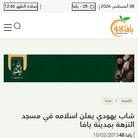
|
08 أغسطس 2026
28 - يافا
صلاة الظهر 12:46
|
الرئيسية
أخبار محلية
أخبار يافا
SHORTS
أخبار اللد والرملة
نكبة يافا 48
بيع وشراء
الرئيسية
ميديا
أخبار القدس
وفيات
شاب يهودي يعلن اسلامه في مسجد
المزيد
النزهة بمدينة يافا
ارسل خبر
يافا 48
10/02/2013