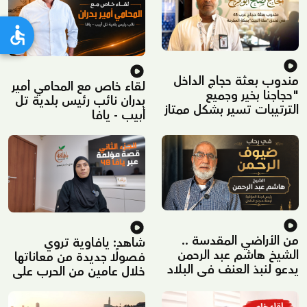
مندوب بعثة حجاج الداخل
لقاء خاص مع المحامي أمير
"حجاجنا بخير وجميع
بدران نائب رئيس بلدية تل
الترتيبات تسير بشكل ممتاز
أبيب - يافا
في مكة المكرمة"
من الأراضي المقدسة ..
شاهد: يافاوية تروي
الشيخ هاشم عبد الرحمن
فصولًا جديدة من معاناتها
يدعو لنبذ العنف في البلاد
خلال عامين من الحرب على
ونشر الألفة والتسامح
غزة – الجزء الثاني