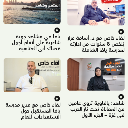
يافا في مشاهد جوية
لقاء خاص مع د. أسامة عرار
شاعرية على أنغام أجمل
يُلخص 8 سنوات من ادارته
قصائد أبي العتاهية
لمدرسة يافا الشاملة
شاهد: يافاوية تروي عامين
لقاء خاص مع مدير مدرسة
من المعاناة تحت نار الحرب
يافا المستقبل حول
في غزة – الجزء الأول
الاستعدادات للعام
الدراسي الجديد