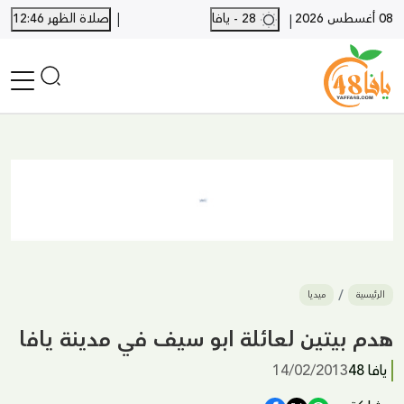
|
08 أغسطس 2026
28 - يافا
صلاة الظهر 12:46
|
الرئيسية
أخبار محلية
أخبار يافا
SHORTS
أخبار اللد والرملة
نكبة يافا 48
بيع وشراء
الرئيسية
ميديا
أخبار القدس
وفيات
هدم بيتين لعائلة ابو سيف في مدينة يافا
المزيد
يافا 48
14/02/2013
ارسل خبر