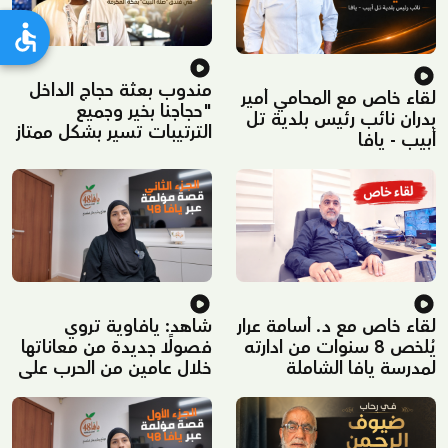
مندوب بعثة حجاج الداخل
لقاء خاص مع المحامي أمير
"حجاجنا بخير وجميع
بدران نائب رئيس بلدية تل
الترتيبات تسير بشكل ممتاز
أبيب - يافا
في مكة المكرمة"
لقاء خاص مع د. أسامة عرار
شاهد: يافاوية تروي
يُلخص 8 سنوات من ادارته
فصولًا جديدة من معاناتها
لمدرسة يافا الشاملة
خلال عامين من الحرب على
غزة – الجزء الثاني