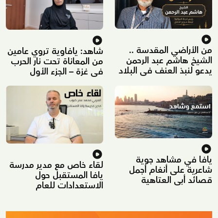
من الأراضي المقدسة ..
شاهد: يافاوية تروي عامين
الشيخ هاشم عبد الرحمن
من المعاناة تحت نار الحرب
يدعو لنبذ العنف في البلاد
في غزة – الجزء الأول
ونشر الألفة والتسامح
يافا في مشاهد جوية
لقاء خاص مع مدير مدرسة
شاعرية على أنغام أجمل
يافا المستقبل حول
قصائد أبي العتاهية
الاستعدادات للعام
الدراسي الجديد