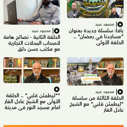
محمود عبيد
يافا: سلسلة جديدة بعنوان
محمود عبيد
"مساجدنا في رمضان" ..
الحلقة الثانية - نصائح هامة
الحلقة الأولى
لأصحاب المحلات التجارية
مع مكتب حسن دلق
محمود عبيد
""ليطمئن قلبي" .. الحلقة
الحلقة الثالثة من سلسلة
الأولى مع الشيخ عادل الفار
"ليطمئن قلبي" مع الشيخ
امام مسجد النور في مدينة
عادل الفار
اللد