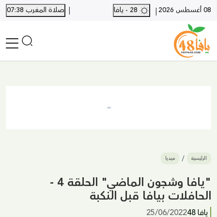
|
08 أغسطس 2026
28 - يافا
صلاة المغرب 07:38
|
الرئيسية
أخبار محلية
أخبار يافا
SHORTS
أخبار اللد والرملة
نكبة يافا 48
بيع وشراء
الرئيسية
ميديا
أخبار القدس
وفيات
"يافا وشجون الماضي" الحلقة 4 -
المزيد
الحافلات بيافا قبل النكبة
ارسل خبر
يافا 48
25/06/2022