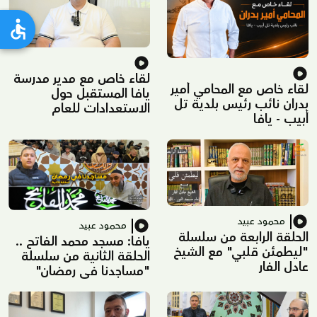
لقاء خاص مع مدير مدرسة
لقاء خاص مع المحامي أمير
يافا المستقبل حول
بدران نائب رئيس بلدية تل
الاستعدادات للعام
أبيب - يافا
الدراسي الجديد
محمود عبيد
محمود عبيد
الحلقة الرابعة من سلسلة
يافا: مسجد محمد الفاتح ..
"ليطمئن قلبي" مع الشيخ
الحلقة الثانية من سلسلة
عادل الفار
"مساجدنا في رمضان"