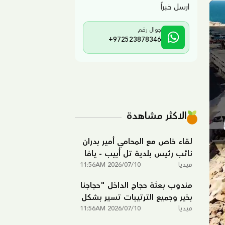
ارسل خبراً
جوال رقم
+972523878346
الاكثر مشاهدة
لقاء خاص مع المحامي أمير بدران
نائب رئيس بلدية تل أبيب - يافا
ميديا
2026/07/10 11:56AM
مندوب بعثة حجاج الداخل "حجاجنا
بخير وجميع الترتيبات تسير بشكل
ميديا
ممتاز في مكة المكرمة"
2026/07/10 11:56AM