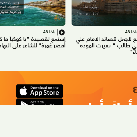
افا 48
يافا 48
ع لأجمل قصائد الامام علي
استمع لقصيدة "يا كَوكَباً ما كا
بي طالب " تغيرتِ المودة ُ
أَقصَرَ عُمرَهُ" للشاعر علي التها
ءُ"