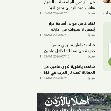
من الأراضي المقدسة .. الشيخ
هاشم عبد الرحمن يدعو لنبذ
ميديا
2026/07/10 11:55AM
العنف في البلاد ونشر الألفة
والتسامح
لقاء خاص مع د. أسامة عرار
يُلخص 8 سنوات من ادارته
ميديا
لمدرسة يافا الشاملة
2026/07/10 11:55AM
شاهد: يافاوية تروي فصولًا
جديدة من معاناتها خلال عامين
ميديا
2026/07/10 11:55AM
من الحرب على غزة – الجزء الثاني
شاهد: يافاوية تروي عامين من
المعاناة تحت نار الحرب في غزة –
ميديا
الجزء الأول
2026/07/10 11:54AM