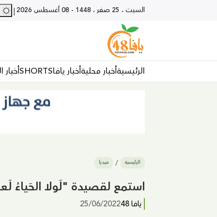
السبت ، 25 صفر ، 1448
-
08 أغسطس 2026
28 - يا
|
الرئيسية
أخبار محلية
أخبار يافا
SHORTS
أخبار ا
الرئيسية
ميديا
استمع لقصيدة "لَولا الحَياءُ لَع
يافا 48
25/06/2022