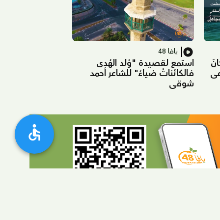
يافا 48
نَ
استمع لقصيدة "وُلد الهُدى
مي
فالكائناتُ ضياءُ" للشاعر أحمد
شوقي