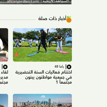
أخبار ذات صلة
يافا 48
ي
اختتام فعاليات السنة التحضيرية
لقاء 
في جمعية مواطنون يبنون
مدير
مجتمعاً 1
مجتم