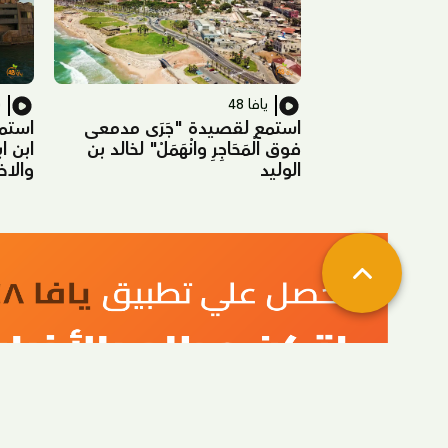
يافا 48
ي
استمع لقصيدة "جَرَى مدمعى
استم
فوق الْمَحَاجِرِ وانْهَمَلْ" لخالد بن
ابن ا
الوليد
والاخا