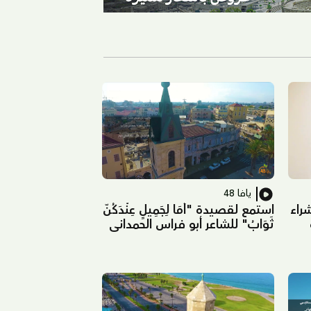
يافا 48
شراء
استمع لقصيدة "أمَا لِجَمِيلٍ عِنْدَكُنّ
ثَوَابُ" للشاعر أبو فراس الحمداني