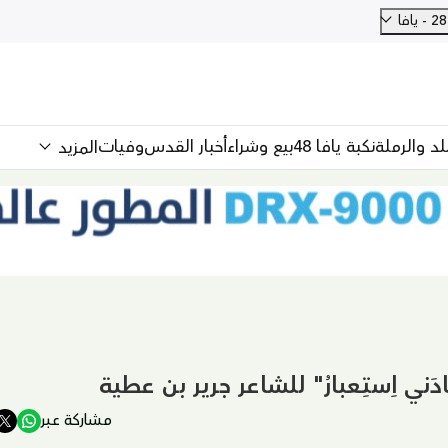
فا
للد والرملة
نكبة يافا 48
بيع وشراء
أخبار القدس
وفيات
المزيد
ادَني اِستِعبارُ" للشاعر جرير بن عطية
مشاركة عبر