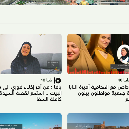
افا 48
يافا 48
خاص مع المحامية أميرة البابا
يافا : من أمر إخلاء فوري إلى 
ة جمعية مواطنون يبنون
البيت .. استمع لقصة السيدة
ع
كاملة السقا