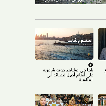
يافا في مشاهد جوية شاعرية
على أنغام أجمل قصائد أبي
العتاهية