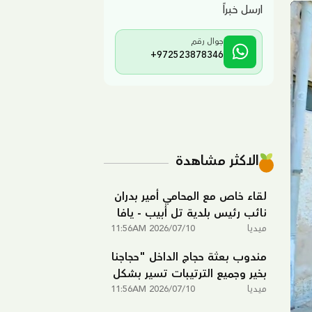
ارسل خبراً
جوال رقم
+972523878346
الاكثر مشاهدة
لقاء خاص مع المحامي أمير بدران
نائب رئيس بلدية تل أبيب - يافا
ميديا
2026/07/10 11:56AM
مندوب بعثة حجاج الداخل "حجاجنا
بخير وجميع الترتيبات تسير بشكل
ميديا
ممتاز في مكة المكرمة"
2026/07/10 11:56AM