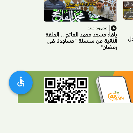
محمود عبيد
يافا: مسجد محمد الفاتح .. الحلقة
ل
الثانية من سلسلة "مساجدنا في
رمضان"