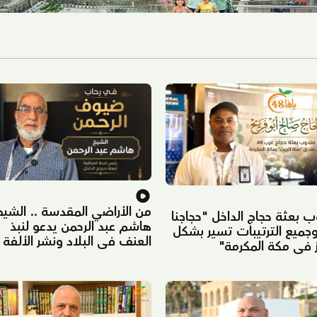
من الأراضي المقدسة .. الشيخ
 بعثة حجاج الداخل "حجاجنا
هاشم عبد الرحمن يدعو لنبذ
وجميع الترتيبات تسير بشكل
العنف في البلاد ونشر الألفة
 في مكة المكرمة"
والتسامح