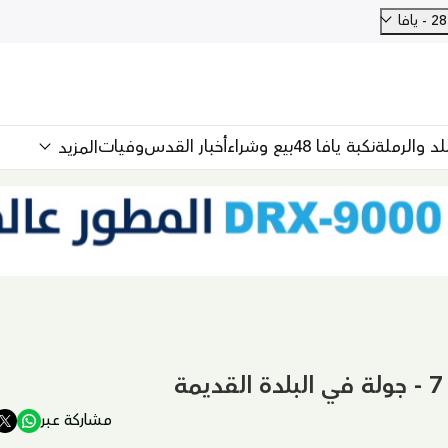
فا
للد والرملة
نكبة يافا 48
بيع وشراء
أخبار القدس
وفيات
المزيد
مشاركة عبر