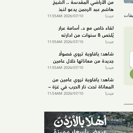
من الأراضي المقدسة .. الشيخ
هاشم عبد الرحمن يدعو لنبذ
ميديا
2026/07/10 11:55AM
العنف في البلاد ونشر الألفة
والتسامح
لقاء خاص مع د. أسامة عرار
يُلخص 8 سنوات من ادارته
ميديا
لمدرسة يافا الشاملة
2026/07/10 11:55AM
شاهد: يافاوية تروي فصولًا
جديدة من معاناتها خلال عامين
ميديا
2026/07/10 11:55AM
من الحرب على غزة – الجزء الثاني
شاهد: يافاوية تروي عامين من
المعاناة تحت نار الحرب في غزة –
ميديا
الجزء الأول
2026/07/10 11:54AM