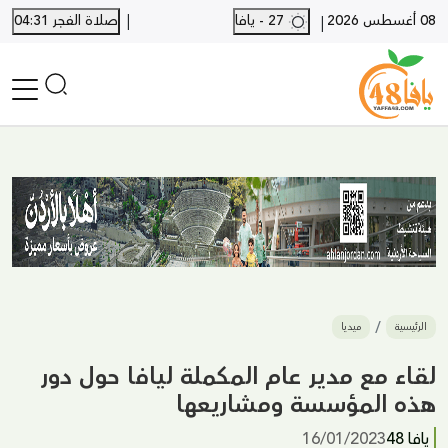
|
08 أغسطس 2026
27 - يافا
صلاة الفجر 04:31
|
الرئيسية
أخبار محلية
أخبار يافا
SHORTS
أخبار اللد والرملة
نكبة يافا 48
بيع وشراء
الرئيسية
ميديا
أخبار القدس
وفيات
لقاء مع مدير عام المكملة ليافا حول دور
المزيد
هذه المؤسسة ومشاريعها
ارسل خبر
يافا 48
16/01/2023