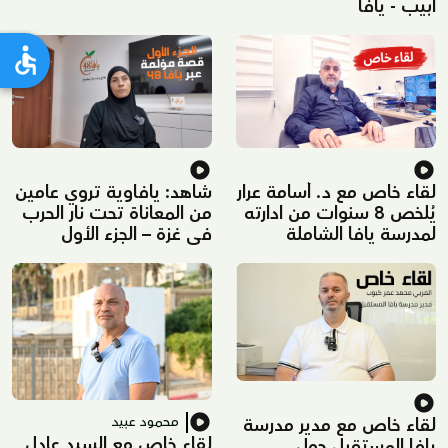
أبيب - يافا
غزة – الجزء الثاني
لقاء خاص مع د. أسامة عرار
شاهد: يافاوية تروي عامين
يُلخص 8 سنوات من ادارته
من المعاناة تحت نار الحرب
لمدرسة يافا الشاملة
في غزة – الجزء الأول
محمود عبيد
لقاء خاص مع مدير مدرسة
لقاء خاص مع السيد عادل
يافا المستقبل حول