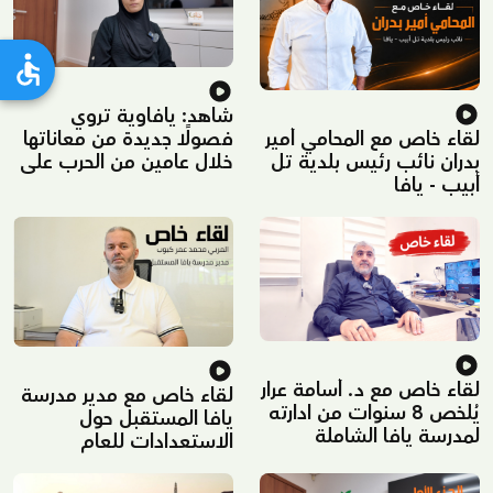
شاهد: يافاوية تروي
لقاء خاص مع المحامي أمير
فصولًا جديدة من معاناتها
بدران نائب رئيس بلدية تل
خلال عامين من الحرب على
أبيب - يافا
غزة – الجزء الثاني
لقاء خاص مع د. أسامة عرار
لقاء خاص مع مدير مدرسة
يُلخص 8 سنوات من ادارته
يافا المستقبل حول
لمدرسة يافا الشاملة
الاستعدادات للعام
الدراسي الجديد