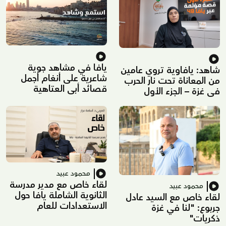
يافا في مشاهد جوية
شاهد: يافاوية تروي عامين
شاعرية على أنغام أجمل
من المعاناة تحت نار الحرب
قصائد أبي العتاهية
في غزة – الجزء الأول
محمود عبيد
لقاء خاص مع مدير مدرسة
محمود عبيد
الثانوية الشاملة يافا حول
لقاء خاص مع السيد عادل
الاستعدادات للعام
جربوع: "لنا في غزة
الدراسي الجديد
ذكريات"