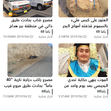
العثور على كيس مليء
مصرع شاب بحادث طرق
بالسموم قذفته أمواج البحر
ذاتي في منطقة بير هداج
يافا 48
على شاطئ حيفا
يافا 48
في النقب
أخبار محلية
2019/06/22 2:34PM
أخبار محلية
2019/06/22 10:00AM
الموت ينهي حكاية تحدي
مصرع راكب دراجة نارية "40
البحيصي بعد يوم واحد من
عاماً" بحادث طرق مروع قرب
يافا48
تخرجه
يافا48
البحر الميت
أخبار محلية
2019/06/22 9:21AM
أخبار محلية
2019/06/22 7:03AM