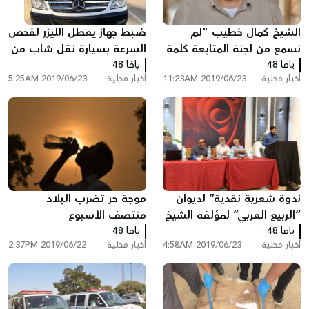
الشيخ كمال خطيب "لم
ضبط جهاز يعطل الليزر لفحص
نسمع من لجنة المتابعة كلمة
السرعة بسيارة نقل شاب من
يافا 48
عزاء في الشهيد محمد مرسي"
يافا 48
القدس
أخبار محلية
2019/06/23 11:23AM
أخبار محلية
2019/06/23 5:25AM
ندوة شعرية نقدية” لديوان
موجة حر تضرب البلاد
“الربيع العربي” لمؤلفه الشيخ
منتصف الأسبوع
يافا 48
رائد صلاح
يافا 48
أخبار محلية
2019/06/23 4:58AM
أخبار محلية
2019/06/22 2:37PM