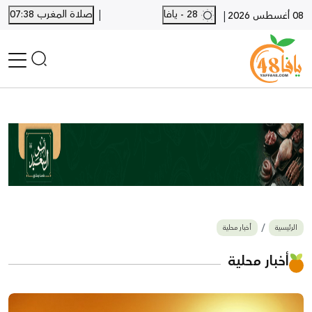
|
28 - يافا
صلاة المغرب 07:38
|
08 أغسطس 2026
الرئيسية
أخبار محلية
أخبار يافا
SHORTS
أخبار اللد والرملة
نكبة يافا 48
بيع وشراء
الرئيسية
أخبار محلية
أخبار القدس
وفيات
أخبار محلية
المزيد
ارسل خبر