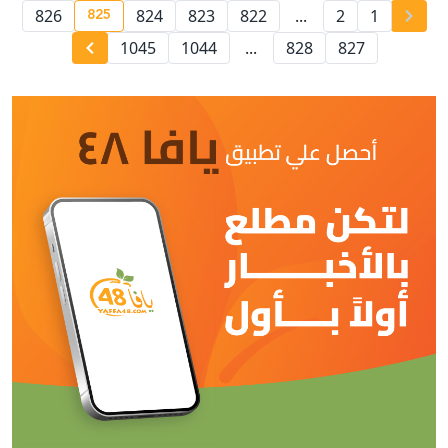
825
826
824
823
822
...
2
1
nt page number
1045
1044
...
828
827