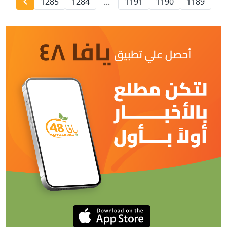
1285
1284
...
1191
1190
1189