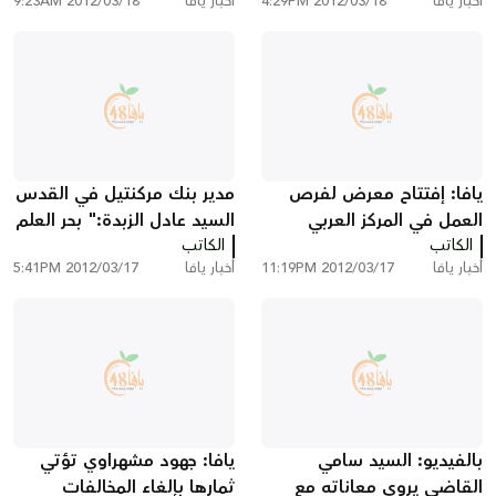
أخبار يافا
2012/03/18 4:29PM
أخبار يافا
2012/03/18 9:23AM
"عمان"
موضوع مسيرة وتظاهرة يوم
الأرض الـ36
يافا: إفتتاح معرض لفرص
مدير بنك مركنتيل في القدس
العمل في المركز العربي
السيد عادل الزبدة:" بحر العلم
الكاتب
اليهودي في المدينة
الكاتب
لا يعرف حدوداً او عمراً"
أخبار يافا
2012/03/17 11:19PM
أخبار يافا
2012/03/17 5:41PM
بالفيديو: السيد سامي
يافا: جهود مشهراوي تؤتي
القاضي يروي معاناته مع
ثمارها بإلغاء المخالفات