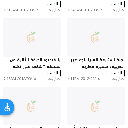
الكاتب
شركة خلاميش للإسكان
الكاتب
الجماعية التي صدرت ضد
أخبار يافا
2012/03/17 10:40AM
أخبار يافا
2012/03/17 10:12AM
115 عائلة في المدينة
لجنة المتابعة العليا للجماهير
بالفيديو: الحلقة الثانية من
العربية: مسيرة قطرية
سلسلة "شاهد على نكبة
الكاتب
ومهرجان في مدينة يافا
الكاتب
يافا" مع شهادة الحاج عطا
أخبار يافا
2012/03/16 4:11PM
أخبار يافا
2012/03/16 7:47AM
بذكرى يوم الأرض الخالد
الله زينب من مواليد العجمي
1934