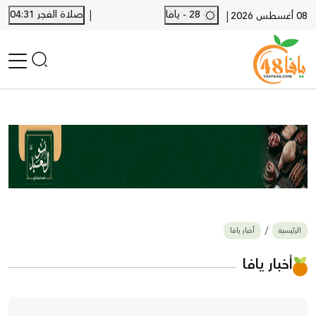
|
28 - يافا
صلاة الفجر 04:31
|
08 أغسطس 2026
الرئيسية
أخبار محلية
أخبار يافا
SHORTS
أخبار اللد والرملة
نكبة يافا 48
بيع وشراء
الرئيسية
أخبار يافا
أخبار القدس
وفيات
أخبار يافا
المزيد
ارسل خبر