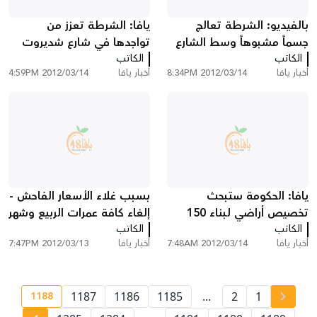
بالفيديو: الشرطة تعالج
يافا: الشرطة تعزز من
جسماً مشبوهاً وسط الشارع
تواجدها في شارع شديروت
الكاتب
الرئيس في مدينة يافا
الكاتب
يروشلايم بعد تلقيها بلاغ
أخبار يافا
2012/03/14 8:34PM
أخبار يافا
2012/03/14 4:59PM
بوقوع عملية طعن
يافا: الحكومة ستبحث
بسبب غلاء الأسعار الفاحش -
تخصيص أراضي لبناء 150
إلغاء كافة عمرات الربيع وشهر
الكاتب
وحدة سكنية للمواطنين
آذار
الكاتب
أخبار يافا
2012/03/14 7:48AM
أخبار يافا
2012/03/13 7:47PM
العرب في المدينة
1188
1187
1186
1185
...
2
1
ge number