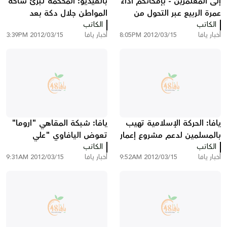
إلى المعتمرين - بإمكانكم أداء
بالفيديو: المحكمة تبرئ ساحة
عمرة الربيع عبر التحول من
المواطن جلال دكة بعد
الكاتب
السكن في الفنادق إلى
الكاتب
اتهامه بالإعتداء على رجال
أخبار يافا
2012/03/15 8:05PM
أخبار يافا
2012/03/15 3:39PM
السكنات
الشرطة
يافا: الحركة الإسلامية تهيب
يافا: شبكة المقاهي "اروما"
بالمسلمين لدعم مشروع إعمار
تعوض اليافاوي "علي
الكاتب
مسجد في شقيب السلام في
الكاتب
عاشور" بعد فصله من العمل
أخبار يافا
2012/03/15 9:52AM
أخبار يافا
2012/03/15 9:31AM
النقب
على خلفية عنصرية