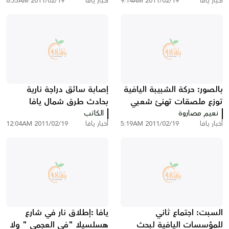
أخبار يافا
2011/02/19 9:14AM
أخبار يافا
2011/02/19 6:55AM
الحاشدة أمام مقبرة القشلة
بالصور: حركة الشبيبة اليافية
إصابة سائق دراجة نارية
توزع ملصقات تهنئ شعبي
بحادث طرق شمال يافا
نعيم مصاروة
مصر وتونس بالحرية
الكاتب
أخبار يافا
2011/02/19 5:19AM
أخبار يافا
2011/02/19 12:04AM
السبت: اجتماع ثاني
يافا :إطلاق نار في شارع
للمؤسسات اليافية لبحث
هسلسيلا "في العجمي " ولا