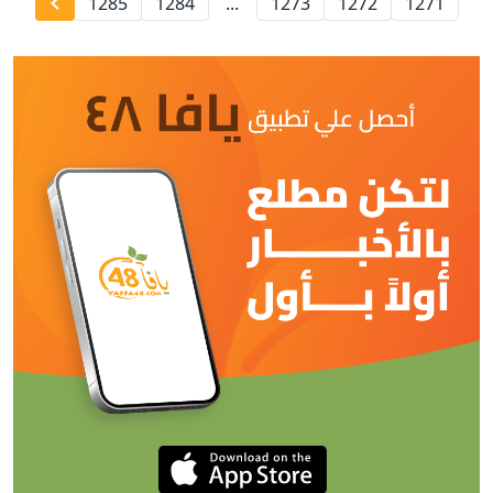
1285
1284
...
1273
1272
1271