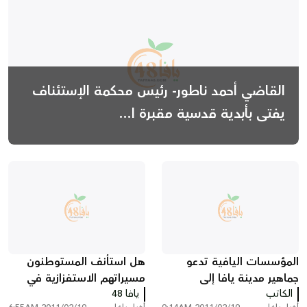
القاضي أحمد ناطور- رئيس محكمة الإستئناف
يفتى بأبدية قدسية مقبرة ا...
المؤسسات اليافية تدعو
هل استأنف المستوطنون
جماهير مدينة يافا إلى
مسيراتهم الاستفزازية في
الكاتب
المشاركة في التظاهرة
يافا 48
أحياء مدينة يافا؟!