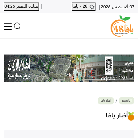
|
28 - يافا
صلاة العصر 04:26
|
07 أغسطس 2026
الرئيسية
أخبار محلية
أخبار يافا
SHORTS
أخبار اللد والرملة
نكبة يافا 48
بيع وشراء
الرئيسية
أخبار يافا
أخبار القدس
وفيات
أخبار يافا
المزيد
ارسل خبر