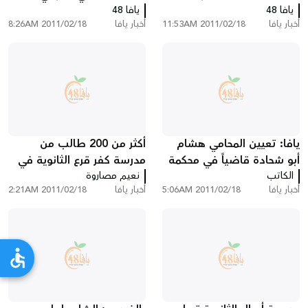
يافا 48
الانتهاكات المستمرة بحق
يافا 48
أنباء عن إصابات
أخبار يافا
2011/02/18 11:53AM
أخبار يافا
2011/02/18 8:26AM
مقبرة القشلة
يافا: تعيين المحامي هشام
أكثر من 200 طالب من
أبو شحادة قاضياً في محكمة
مدرسة كفر قرع الثانوية في
الكاتب
الصلح - في لواء المركز
نعيم مصاروة
زيارة مدينة يافا
أخبار يافا
2011/02/18 5:06AM
أخبار يافا
2011/02/18 2:21AM