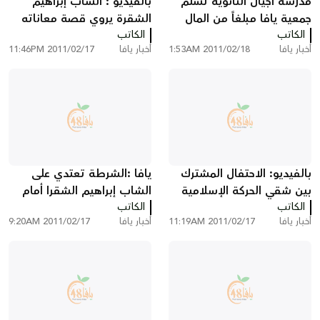
مدرسة أجيال الثانوية تسلم
بالفيديو : الشاب إبراهيم
جمعية يافا مبلغاً من المال
الشقرة يروي قصة معاناته
الكاتب
لكفالة أيتام المدينة
الكاتب
أثناء اعتداء الشرطة عليه
أخبار يافا
2011/02/18 1:53AM
أخبار يافا
2011/02/17 11:46PM
بالفيديو: الاحتفال المشترك
يافا :الشرطة تعتدي على
بين شقي الحركة الإسلامية
الشاب إبراهيم الشقرا أمام
الكاتب
في يافا بمناسبة ذكرى المولد
الكاتب
أعين المارة وتهدده
أخبار يافا
2011/02/17 11:19AM
أخبار يافا
2011/02/17 9:20AM
النبوي الشريف
بالاغتصاب