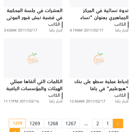
ندوة نسائية في المركز
العشرات في جلسة المحكمة
الجماهيري بعنوان "نساء
في قضية نبش قبور الموتى
الكاتب
تقتحم المستقبل"
الكاتب
في مقبرة القشلة
أخبار يافا
2011/02/17 4:19AM
أخبار يافا
2011/02/17 3:43AM
إحباط عملية سطو على بنك
الكلمات التي ألقاها ممثلي
"هبوعليم" في يافا
الهيئات والمؤسسات اليافية
الكاتب
الكاتب
في اجتماعهم أمس الأربعاء
أخبار يافا
2011/02/17 12:46AM
أخبار يافا
2011/02/16 11:11PM
1270
1269
1268
1267
...
2
1
ge number